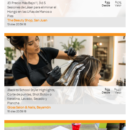
$
$
¡El Precio Más Bajo! 1, 3 ó 5
39
175
Desde
Valor
Sesiones de Láser para eliminar el
Hongo en las Uñas de Manos o
Pies
The Beauty Shop, San Juan
13
días
20
:
59
:
17
$
$
¡Back to School Style! Highlights,
59
140
Desde
Valor
Corte de puntas, Shot Botox o
Keratina, Lavado, Secado y
Plancha
Gloss Salon & Nails, Bayamón
16
días
20
:
59
:
17