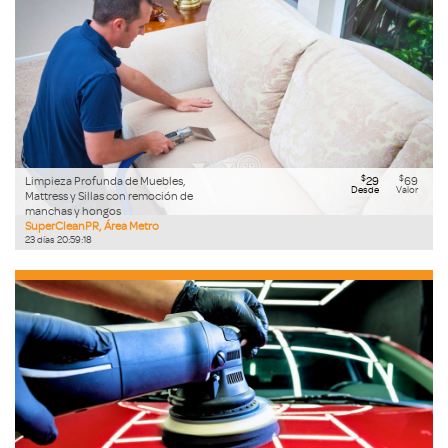
$
$
Limpieza Profunda de Muebles,
29
69
Desde
Valor
Mattress y Sillas con remoción de
manchas y hongos
SuperCleanPR, Área Metro
23
días
20
:
59
:
17