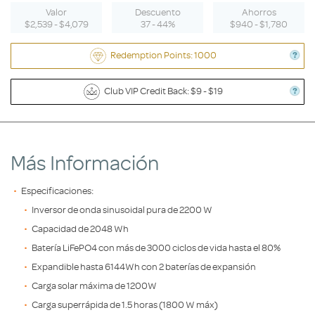
Valor
Descuento
Ahorros
$2,539 - $4,079
37 - 44%
$940 - $1,780
Redemption Points: 1000
Club VIP Credit Back: $9 - $19
Más Información
Especificaciones:
Inversor de onda sinusoidal pura de 2200 W
Capacidad de 2048 Wh
Batería LiFePO4 con más de 3000 ciclos de vida hasta el 80%
Expandible hasta 6144Wh con 2 baterías de expansión
Carga solar máxima de 1200W
Carga superrápida de 1.5 horas (1800 W máx)