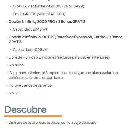
GRATIS: Placa solar de 200W (valor: $499)
Envío GRATIS (valor: $40-$80)
Opción 1: Infinity 2000 PRO + 3 Bonos GRATIS
Capacidad: 2048 Wh
Opción 2: Infinity 2000 PRO, Batería de Expansión, Carrito + 3 Bonos
GRATIS
Capacidad: 4096 Wh
Libre de Humos o Emisiones (seguros para uso en interiores)
Sin ruido
¡Bajo mantenimiento! Simplemente recargue con placas solares o
conéctelo a la toma de corriente
Incluye 5 años de garantía
Sin IVU
Descubre
Disfrute de este precio especial con un bajo depósito