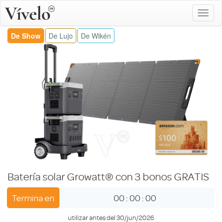
De Show
De Lujo
De Wikén
Batería solar Growatt® con 3 bonos GRATIS
Termina en
00
:
00
:
00
utilizar antes del 30/jun/2026