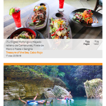
$
$
¡Tú Eliges! Mofongo o Majado
39
78
Pagas
Valor
relleno de Camarones, Filete de
Mero o Pasta + Sangría
Treasure of the Sea, Cabo Rojo
17
días
20
:
59
:
17