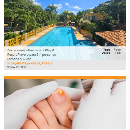
$
$
¡Vacaciones a Pasos de la Playa!
199
300
Desde
Valor
Resort Playero para 2-4 personas
Semana o Wikén
Yukayeke Playa Resort, Añasco
12
días
20
:
59
:
17