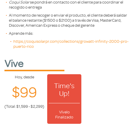
Coqui Solar
se pondrá en contacto con el cliente para coordinar el
recogido o entrega
Al momento de recoger o enviar el producto, el cliente deberá saldar
el balance restante ($1500 o $2100) a través de Visa, MasterCard,
Discover, American Express o cheque del gerente
Aprende más:
https://coquisolarpr.com/collections/growatt-infinity-2000-pro-
puerto-rico
Vive
Hoy, desde
Time's
$99
Up!
(Total: $1,599 - $2,299)
Vívelo
Finalizado