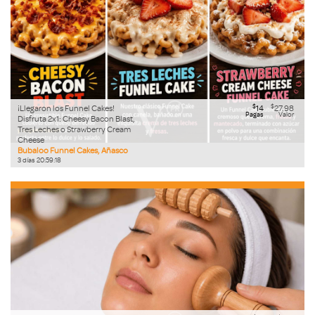
$
$
¡Llegaron los Funnel Cakes!
14
27.98
Pagas
Valor
Disfruta 2x1: Cheesy Bacon Blast,
Tres Leches o Strawberry Cream
Cheese
Bubaloo Funnel Cakes, Añasco
3
días
20
:
59
:
17