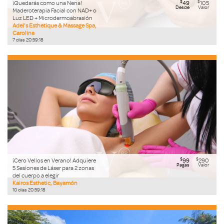
$
$
¡Quedarás como una Nena!
49
105
Desde
Valor
Maderoterapia Facial con NAD+ o
Luz LED + Microdermoabrasión
Adel's Esthetique & Massage Spa,
Carolina
7
días
20
:
59
:
17
$
$
¡Cero Vellos en Verano! Adquiere
99
290
Pagas
Valor
5 Sesiones de Láser para 2 zonas
del cuerpo a elegir
Kairos Esthetic, Bayamón
10
días
20
:
59
:
17