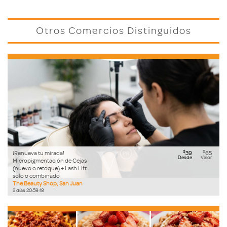
Otros Comercios Distinguidos
$
$
¡Renueva tu mirada!
39
65
Desde
Valor
Micropigmentación de Cejas
(nuevo o retoque) + Lash Lift:
solo o combinado
The Beauty Shop, San Juan
2
días
20
:
59
:
17