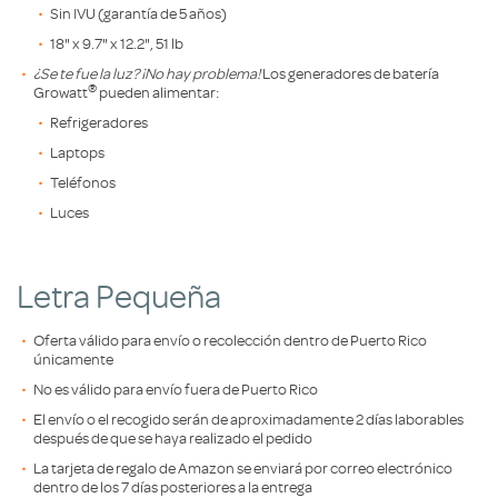
Sin IVU (garantía de 5 años)
18" x 9.7" x 12.2", 51 lb
¿Se te fue la luz? ¡No hay problema!
Los generadores de batería
®
Growatt
pueden alimentar:
Refrigeradores
Laptops
Teléfonos
Luces
Letra Pequeña
Oferta válido para envío o recolección dentro de Puerto Rico
únicamente
No es válido para envío fuera de Puerto Rico
El envío o el recogido serán de aproximadamente 2 días laborables
después de que se haya realizado el pedido
La tarjeta de regalo de Amazon se enviará por correo electrónico
dentro de los 7 días posteriores a la entrega