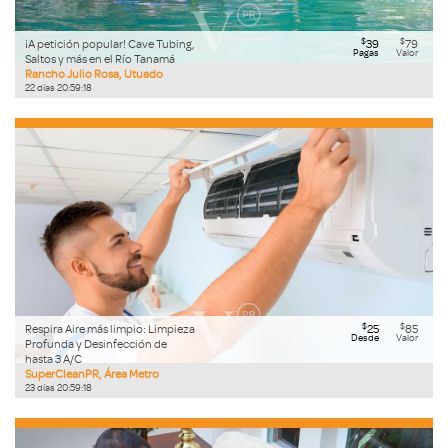
$
$
¡A petición popular! Cave Tubing,
39
79
Pagas
Valor
Saltos y más en el Río Tanamá
Rancho Julio Rosa, Utuado
22
días
20
:
59
:
17
$
$
Respira Aire más limpio: Limpieza
25
85
Desde
Valor
Profunda y Desinfección de
hasta 3 A/C
SuperCleanPR, Área Metro
23
días
20
:
59
:
17