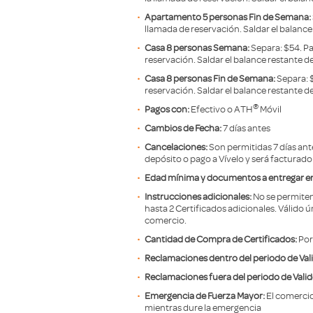
Apartamento 5 personas Fin de Semana:
llamada de reservación. Saldar el balance
Casa 8 personas Semana:
Separa: $54. Pa
reservación. Saldar el balance restante de
Casa 8 personas Fin de Semana:
Separa: 
reservación. Saldar el balance restante d
®
Pagos con:
Efectivo o ATH
Móvil
Cambios de Fecha:
7 días antes
Cancelaciones:
Son permitidas 7 días ant
depósito o pago a Vívelo y será facturad
Edad mínima y documentos a entregar en 
Instrucciones adicionales:
No se permiten
hasta 2 Certificados adicionales. Válido ú
comercio.
Cantidad de Compra de Certificados:
Por 
Reclamaciones dentro del periodo de Val
Reclamaciones fuera del periodo de Valid
Emergencia de Fuerza Mayor:
El comercio
mientras dure la emergencia