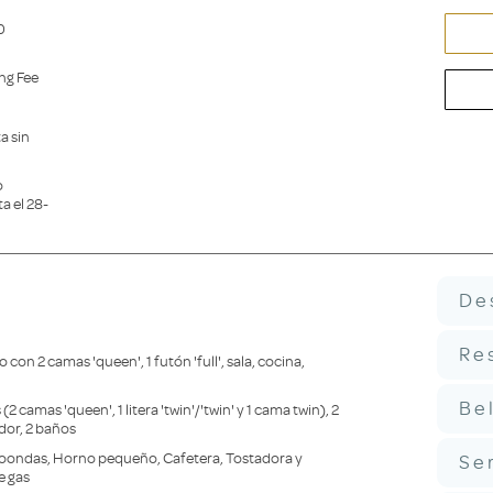
0
ng Fee
a sin
o
a el 28-
De
Re
con 2 camas 'queen', 1 futón 'full', sala, cocina,
Be
2 camas 'queen', 1 litera 'twin'/'twin' y 1 cama twin), 2
dor, 2 baños
croondas, Horno pequeño, Cafetera, Tostadora y
Se
e gas