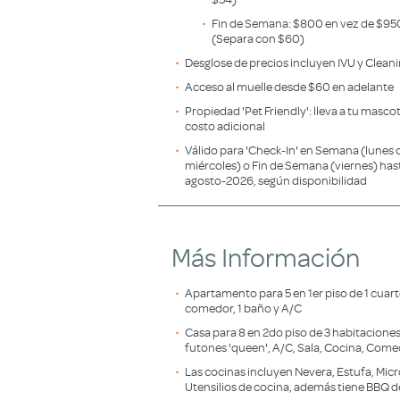
Fin de Semana: $800 en vez de $95
(Separa con $60)
Desglose de precios incluyen IVU y Cleani
Acceso al muelle desde $60 en adelante
Propiedad 'Pet Friendly': lleva a tu mascot
costo adicional
Válido para 'Check-In' en Semana (lunes 
miércoles) o Fin de Semana (viernes) hast
agosto-2026, según disponibilidad
Más Información
Apartamento para 5 en 1er piso de 1 cuarto 
comedor, 1 baño y A/C
Casa para 8 en 2do piso de 3 habitaciones (
futones 'queen', A/C, Sala, Cocina, Come
Las cocinas incluyen Nevera, Estufa, Mi
Utensilios de cocina, además tiene BBQ d