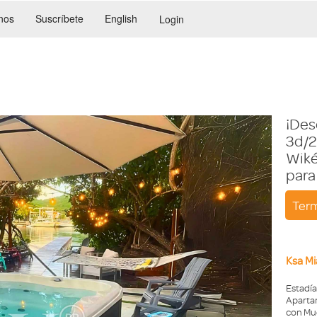
nos
Suscríbete
English
Login
¡Des
3d/2
Wiké
para
Term
Ksa Mi
Estadía
Aparta
con Mue