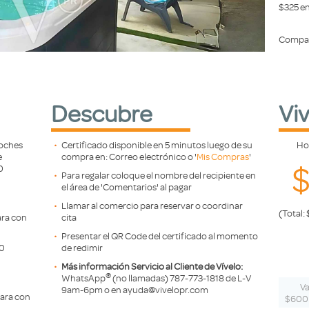
$325 en
Compar
Descubre
Vi
noches
Certificado disponible en 5 minutos luego de su
Ho
e
compra en: Correo electrónico o '
Mis Compras
'
0
Para regalar coloque el nombre del recipiente en
el área de 'Comentarios' al pagar
Llamar al comercio para reservar o coordinar
(Total:
ara con
cita
Presentar el QR Code del certificado al momento
00
de redimir
Más información Servicio al Cliente de Vívelo:
®️
WhatsApp
(no llamadas) 787-773-1818 de L-V
Va
9am-6pm o en ayuda@vivelopr.com
ara con
$600 