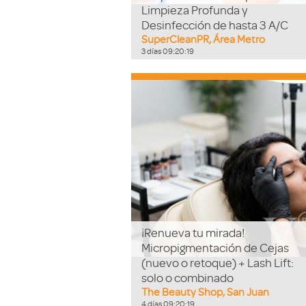
Limpieza Profunda y
Desinfección de hasta 3 A/C
SuperCleanPR, Área Metro
3
días
09
:
20
:
18
¡Renueva tu mirada!
Micropigmentación de Cejas
(nuevo o retoque) + Lash Lift:
solo o combinado
The Beauty Shop, San Juan
4
días
09
:
20
:
18