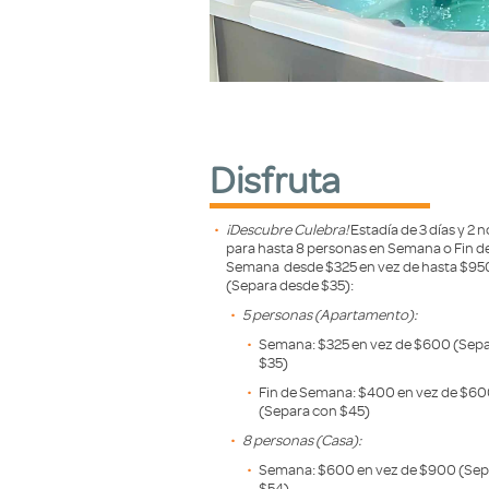
Disfruta
¡Descubre Culebra!
Estadía de 3 días y 2 
para hasta 8 personas en Semana o Fin d
Semana desde $325 en vez de hasta $95
(Separa desde $35):
5 personas (Apartamento):
Semana: $325 en vez de $600 (Sep
$35)
Fin de Semana: $400 en vez de $6
(Separa con $45)
8 personas (Casa):
Semana: $600 en vez de $900 (Sep
$54)