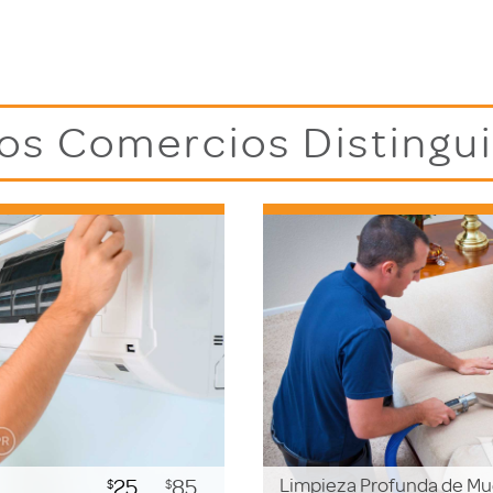
os Comercios Distingu
25
85
Limpieza Profunda de Mu
$
$