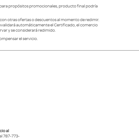
ara propósitos promocionales, producto final podría
con otras ofertas o descuentos al momento de redimir.
invalidará automáticamente el Certificado, el comercio
ervar y se considerará redimido.
ompensar el servicio.
io al
al 787-773-