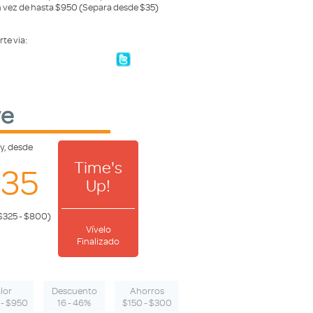
 vez de hasta $950 (Separa desde $35)
te via:
ve
y, desde
Time's
$35
Up!
 $325 - $800)
Vívelo
Finalizado
lor
Descuento
Ahorros
- $950
16 - 46%
$150 - $300