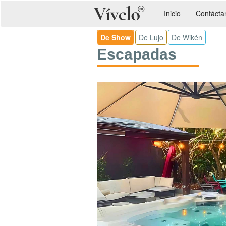
Inicio
Contácta
De Show
De Lujo
De Wikén
Escapadas