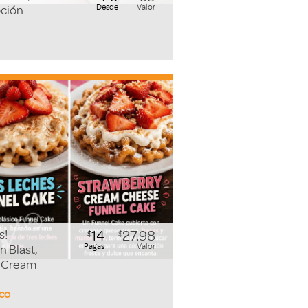
Desde
Valor
oción
s!
14
27.98
$
$
Pagas
Valor
n Blast,
y Cream
sco