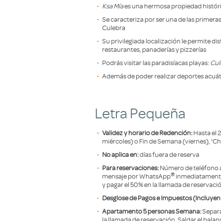
Ksa Mía
es una hermosa propiedad históric
Se caracteriza por ser una de las primera
Culebra
Su privilegiada localización le permite dis
restaurantes, panaderías y pizzerías
Podrás visitar las paradisíacas playas:
Cul
Además de poder realizar deportes acuát
Letra Pequeña
Validez y horario de Redención:
Hasta el 
miércoles) o Fin de Semana (viernes), 'C
No aplica en:
días fuera de reserva
Para reservaciones:
Número de teléfono a
®
mensaje por WhatsApp
inmediatamente
y pagar el 50% en la llamada de reservaci
Desglose de Pagos e Impuestos (Incluyen 
Apartamento 5 personas Semana:
Separa
la llamada de reservación. Saldar el balan