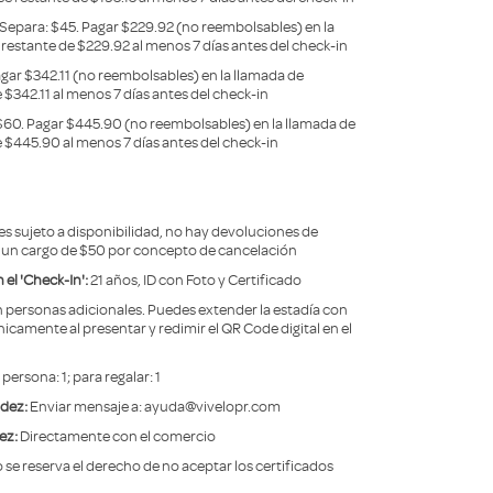
Separa: $45. Pagar $229.92 (no reembolsables) en la
 restante de $229.92 al menos 7 días antes del check-in
gar $342.11 (no reembolsables) en la llamada de
 $342.11 al menos 7 días antes del check-in
$60. Pagar $445.90 (no reembolsables) en la llamada de
e $445.90 al menos 7 días antes del check-in
es sujeto a disponibilidad, no hay devoluciones de
o un cargo de $50 por concepto de cancelación
el 'Check-In':
21 años, ID con Foto y Certificado
 personas adicionales. Puedes extender la estadía con
nicamente al presentar y redimir el QR Code digital en el
persona: 1; para regalar: 1
idez:
Enviar mensaje a: ayuda@vivelopr.com
ez:
Directamente con el comercio
 se reserva el derecho de no aceptar los certificados