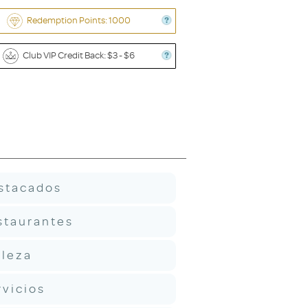
Redemption Points: 1000
Club VIP Credit Back: $3 - $6
stacados
staurantes
lleza
rvicios