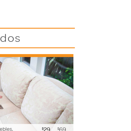
idos
ebles,
29
69
$
$