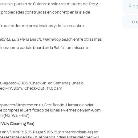
a en el pueblo de Culebra a solo tres minutos del ferry
En
s propiedades construidas en concreto en la isla de
To
frutar de los mejores destinos y de la cercanía a
ebrita, Luis Peña Beach, Flamenco Beac
h entre otras más
icos como paddle board en la Bahía Luminiscente
28-agosto-2026, 'Check-In' en Semana (lunes o
heck-In': 3pm, 'Check-Out': 11:00am
parecerá impreso en tu Certificado. Llamar o enviar
 compres el Certificado de lunes a viernes de 9am-6pm
ón (No ‘Walk-Ins’)
IVU y Cleaning Fee)
 en VíveloPR: $35. Pagar $195.15 (no reembolsables) en
ce restante de $195.15 al menos 7 días antes del check-in