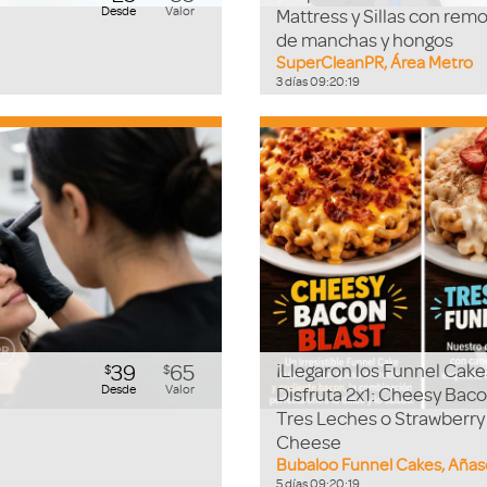
Desde
Valor
Mattress y Sillas con rem
de manchas y hongos
SuperCleanPR, Área Metro
3
días
09
:
20
:
18
39
65
¡Llegaron los Funnel Cake
$
$
Desde
Valor
Disfruta 2x1: Cheesy Baco
Tres Leches o Strawberr
Cheese
Bubaloo Funnel Cakes, Aña
5
días
09
:
20
:
18