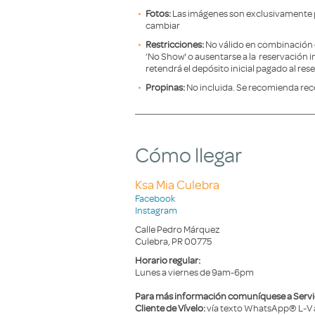
Fotos:
Las imágenes son exclusivamente p
cambiar
Restricciones:
No válido en combinación 
‘No Show' o ausentarse a la reservación 
retendrá el depósito inicial pagado al res
Propinas:
No incluida. Se recomienda rec
Cómo llegar
Ksa Mia Culebra
Facebook
Instagram
Calle Pedro Márquez
Culebra, PR 00775
Horario regular:
Lunes a viernes de 9am-6pm
Para más información comuníquese a Servic
Cliente de Vívelo:
vía texto WhatsApp® L-V 