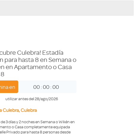
cubre Culebra! Estadía
n para hasta 8 en Semana o
n en Apartamento o Casa
 8
ina en
00
:
00
:
00
utilizar antes del 28/ago/2026
a Culebra, Culebra
 de 3 días y 2 noches en Semana o Wikén en
mento o Casa completamente equipada
lle Privado para hasta 8 personas desde