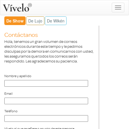
De Show
De Lujo
De Wikén
Contáctanos
Hola, tenemos un gran volumen de correos
electrónicos durante este tiempo y le pedimos
disculpas por la demora en comunicarnos con usted,
les aseguramos que todos los correos serán
respondido. Les agradecemos su paciencia.
Nombre y apellido
Email
Teléfono
Vívelo al que se refiere o asunto de este mensaje