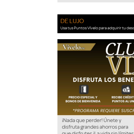
DE LUJO
Usa tus Puntos Vívelo para adquirir tu des
¡Nada que perder! Únete y
disfruta grandes ahorros para
que disfrutes ¡La vida sin límites