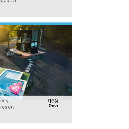
uraleza
inity
169
$
Desde
ares en