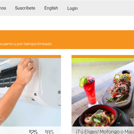
nos
Suscríbete
English
Login
scuento y por tiempo limitado
25
85
¡Tú Eliges! Mofongo o Maj
$
$