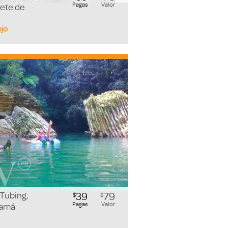
Pagas
Valor
lete de
ojo
 Tubing,
39
79
$
$
Pagas
Valor
namá