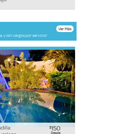
Ver Más
 y ¡sin cargos por servicio!
illa:
150
$
Desde