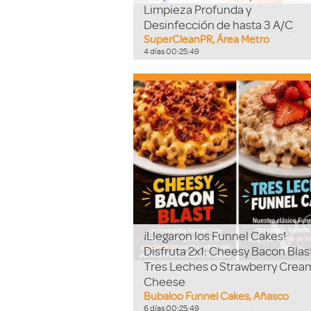
Limpieza Profunda y
Desinfección de hasta 3 A/C
SuperCleanPR, Área Metro
4
días
00
:
25
:
48
¡Llegaron los Funnel Cakes!
Disfruta 2x1: Cheesy Bacon Blas
Tres Leches o Strawberry Crea
Cheese
Bubaloo Funnel Cakes, Añasco
6
días
00
:
25
:
48