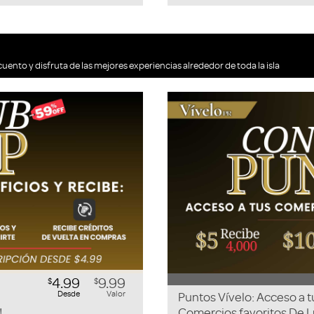
cuento y disfruta de las mejores experiencias alrededor de toda la isla
4.99
9.99
$
$
Desde
Valor
Puntos Vívelo: Acceso a t
!
Comercios favoritos De L