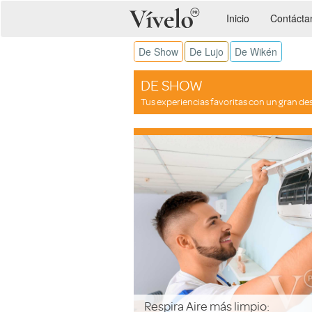
Inicio
Contácta
De Show
De Lujo
De Wikén
DE SHOW
Tus experiencias favoritas con un gran de
Respira Aire más limpio: