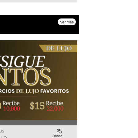
Ver Más
us
5
$
Desde
ujo