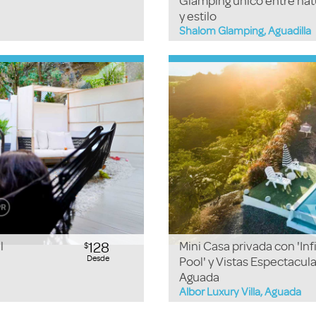
Glamping único entre nat
y estilo
Shalom Glamping, Aguadilla
l
128
Mini Casa privada con 'Inf
$
Desde
Pool' y Vistas Espectacul
Aguada
Albor Luxury Villa, Aguada