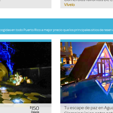
Vívelo
das en todo Puerto Rico a mejor precio que los principales sitios de reserva,
150
Tu escape de paz en Aguad
$
Desde