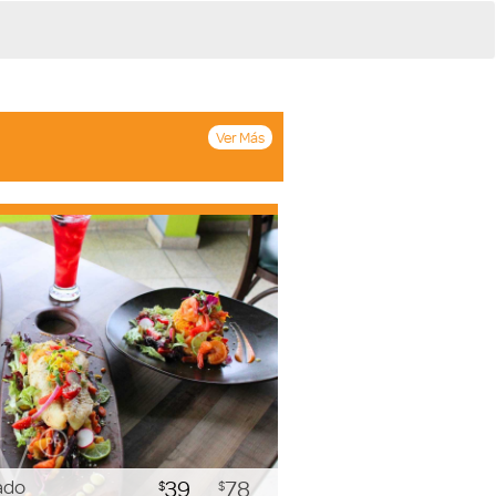
Ver Más
ado
39
78
$
$