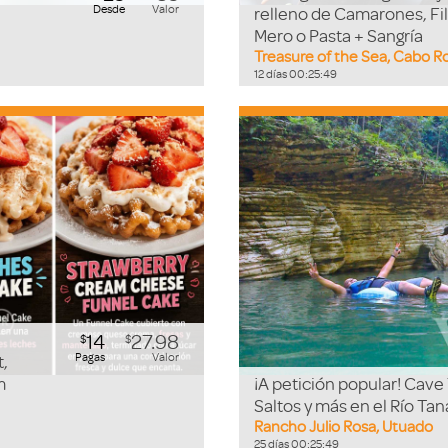
Desde
Valor
relleno de Camarones, Fi
Mero o Pasta + Sangría
Treasure of the Sea, Cabo R
12
días
00
:
25
:
48
14
27.98
$
$
Pagas
Valor
t,
m
¡A petición popular! Cave
Saltos y más en el Río Ta
Rancho Julio Rosa, Utuado
25
días
00
:
25
:
48