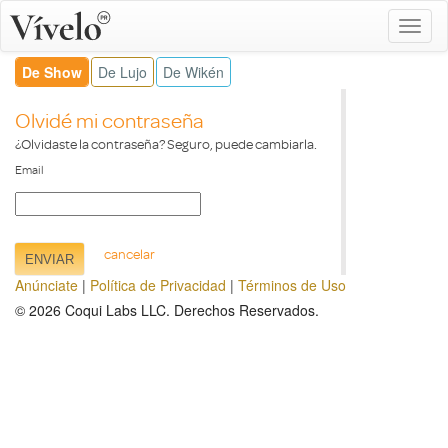
De Show
De Lujo
De Wikén
Olvidé mi contraseña
¿Olvidaste la contraseña? Seguro, puede cambiarla.
Email
cancelar
Anúnciate
|
Política de Privacidad
|
Términos de Uso
© 2026
Coqui Labs LLC
. Derechos Reservados.