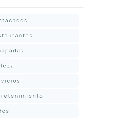
stacados
staurantes
capadas
lleza
rvicios
tretenimiento
dos