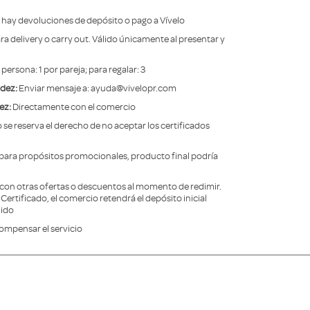
 hay devoluciones de depósito o pago a Vívelo
ra delivery o carry out. Válido únicamente al presentar y
 persona: 1 por pareja; para regalar: 3
idez:
Enviar mensaje a: ayuda@vivelopr.com
ez:
Directamente con el comercio
 se reserva el derecho de no aceptar los certificados
para propósitos promocionales, producto final podría
con otras ofertas o descuentos al momento de redimir.
ertificado, el comercio retendrá el depósito inicial
mido
ompensar el servicio