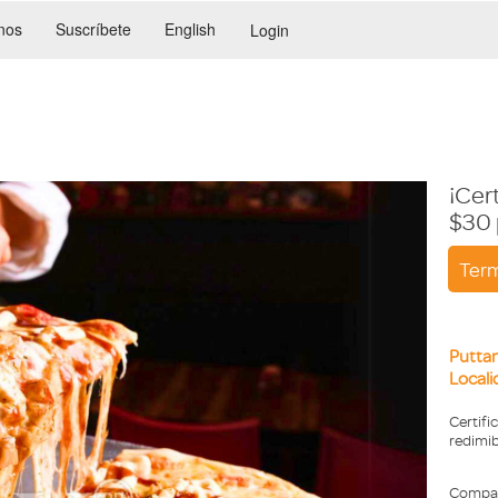
nos
Suscríbete
English
Login
¡Cer
$30 
Term
Puttan
Local
Certifi
redimib
Compar