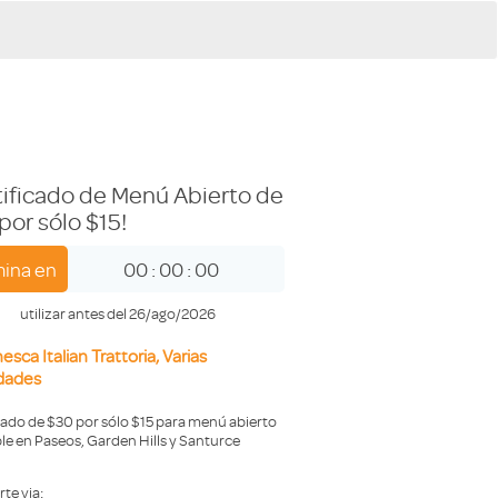
tificado de Menú Abierto de
por sólo $15!
ina en
00
:
00
:
00
utilizar antes del 26/ago/2026
esca Italian Trattoria, Varias
idades
cado de $30 por sólo $15 para menú abierto
le en Paseos, Garden Hills y Santurce
te via: