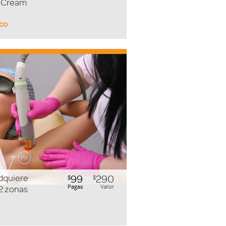
y Cream
sco
Adquiere
99
290
$
$
Pagas
Valor
 2 zonas