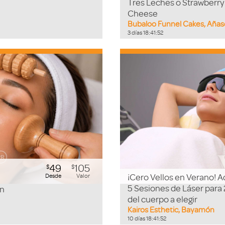
Tres Leches o Strawberr
Cheese
Bubaloo Funnel Cakes, Aña
3
días
18
:
41
:
51
49
105
$
$
¡Cero Vellos en Verano! 
Desde
Valor
5 Sesiones de Láser para
ón
del cuerpo a elegir
Kairos Esthetic, Bayamón
10
días
18
:
41
:
51