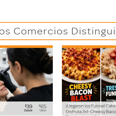
os Comercios Distingu
39
65
¡Llegaron los Funnel Cake
$
$
Desde
Valor
Disfruta 2x1: Cheesy Baco