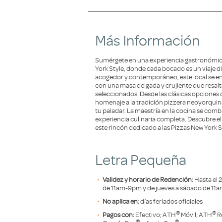
Más Información
Sumérgete en una experiencia gastronómica
York Style, donde cada bocado es un viaje d
acogedor y contemporáneo, este local se eno
con una masa delgada y crujiente que resal
seleccionados. Desde las clásicas opciones
homenaje a la tradición pizzera neoyorqui
tu paladar. La maestría en la cocina se com
experiencia culinaria completa. Descubre e
este rincón dedicado a las Pizzas New York S
Letra Pequeña
Validez y horario de Redención:
Hasta el
de 11am-9pm y de jueves a sábado de 1
No aplica en:
días feriados oficiales
®
®
Pagos con:
Efectivo; ATH
Móvil; ATH
R
®
®