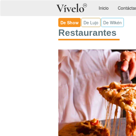
Inicio
Contácta
De Show
De Lujo
De Wikén
Restaurantes