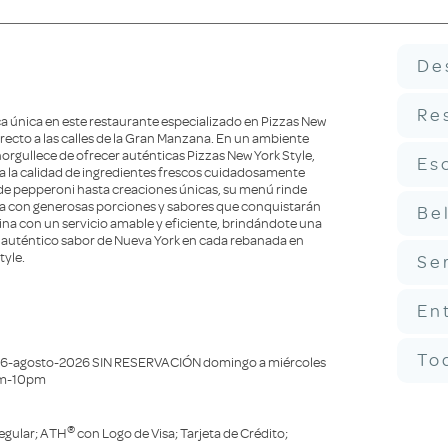
De
Re
 única en este restaurante especializado en Pizzas New
irecto a las calles de la Gran Manzana. En un ambiente
rgullece de ofrecer auténticas Pizzas New York Style,
Es
ta la calidad de ingredientes frescos cuidadosamente
 de pepperoni hasta creaciones únicas, su menú rinde
na con generosas porciones y sabores que conquistarán
Be
bina con un servicio amable y eficiente, brindándote una
l auténtico sabor de Nueva York en cada rebanada en
tyle.
Se
En
To
 26-agosto-2026 SIN RESERVACIÓN domingo a miércoles
1am-10pm
®
egular; ATH
con Logo de Visa; Tarjeta de Crédito;