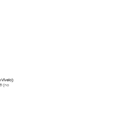
 Vívelo)
:
® (no