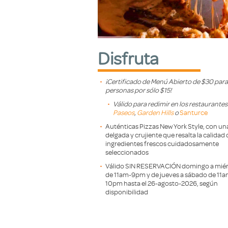
Disfruta
¡Certificado de Menú Abierto de $30 para
personas por sólo $15!
Válido para redimir en los restaurante
Paseos
,
Garden Hills
o
Santurce
Auténticas Pizzas New York Style, con u
delgada y crujiente que resalta la calidad 
ingredientes frescos cuidadosamente
seleccionados
Válido SIN RESERVACIÓN domingo a miér
de 11am-9pm y de jueves a sábado de 11a
10pm hasta el 26-agosto-2026, según
disponibilidad