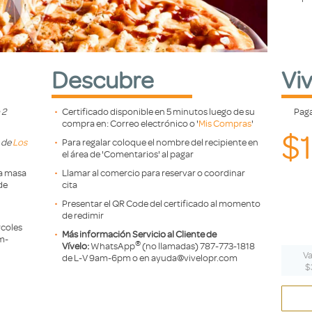
Descubre
Vi
 2
Certificado disponible en 5 minutos luego de su
Pag
compra en: Correo electrónico o '
Mis Compras
'
$
s de
Los
Para regalar coloque el nombre del recipiente en
el área de 'Comentarios' al pagar
na masa
Llamar al comercio para reservar o coordinar
de
cita
Presentar el QR Code del certificado al momento
de redimir
coles
Más información Servicio al Cliente de
m-
®️
Vívelo:
WhatsApp
(no llamadas) 787-773-1818
Va
de L-V 9am-6pm o en ayuda@vivelopr.com
$