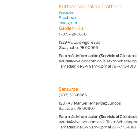
Puttanesca Italian Trattoria
Website
Facebook
Instagram
Garden Hills
(787) 421-6666
1329 Av. Luis Vigoreaux
Guaynabo, PR 00966
Para más información (Servicio al Cliente de
ayuda@vivelopr.com o vía Texto WhatsAp
llamadas) de L-V 9am-6pm al 787-773-1818
Santurce
(787) 723-6666
1207 Av. Manuel Fernández Juncos
San Juan, PR 00907
Para más información (Servicio al Cliente de
ayuda@vivelopr.com o vía Texto Whatsapp
llamadas) de L-V 9am-6pm al 787-773-1818