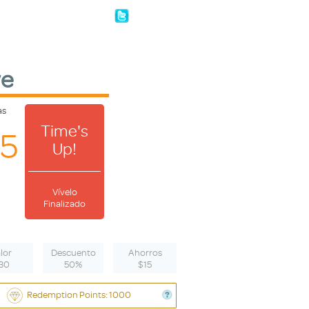
ve
as
Time's
15
Up!
Vívelo
Finalizado
lor
Descuento
Ahorros
30
50%
$15
Redemption Points: 1000