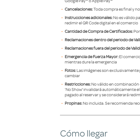
Google Pay
o Apple Pay
Cancelaciones:
Toda compra es final y no
Instrucciones adicionales:
No es válido pa
redimir el QR Code digital en el comercio
Cantidad de Compra de Certificados:
Por
Reclamaciones dentro del periodo de Val
Reclamaciones fuera del periodo de Valid
Emergencia de Fuerza Mayor:
El comercio
mientras dure la emergencia
Fotos:
Las imágenes son exclusivamente 
cambiar
Restricciones:
No válido en combinación 
‘No Show' invalidará automáticamente el C
pagado al reservar y se considerará redi
Propinas:
No incluida. Se recomienda rec
Cómo llegar