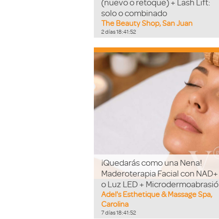
(nuevo o retoque) + Lash Lift:
solo o combinado
The Beauty Shop, San Juan
2
días
18
:
41
:
51
¡Quedarás como una Nena!
Maderoterapia Facial con NAD+
o Luz LED + Microdermoabrasi
Adel's Esthetique & Massage Spa,
Carolina
7
días
18
:
41
:
51