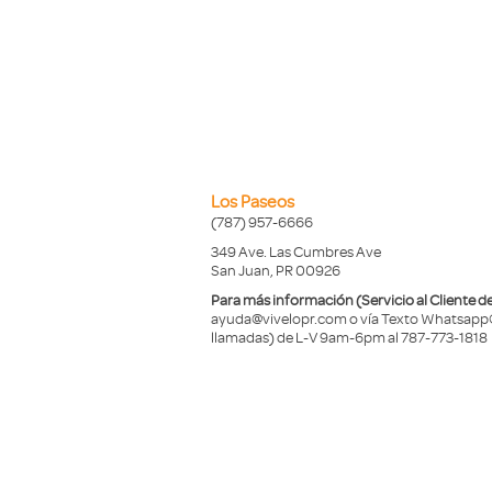
Los Paseos
(787) 957-6666
349 Ave. Las Cumbres Ave
San Juan, PR 00926
Para más información (Servicio al Cliente de
ayuda@vivelopr.com o vía Texto Whatsapp
llamadas) de L-V 9am-6pm al 787-773-1818