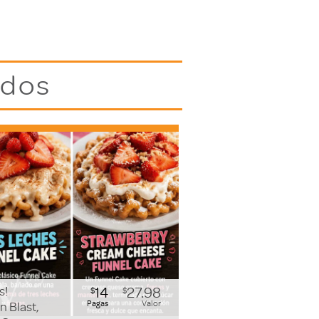
idos
s!
14
27.98
$
$
Pagas
Valor
n Blast,