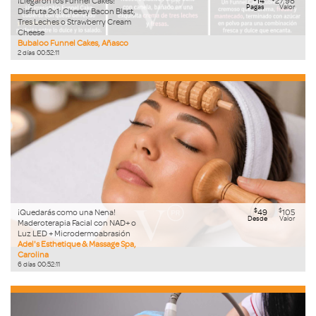
¡Llegaron los Funnel Cakes!
14
27.98
Pagas
Valor
Disfruta 2x1: Cheesy Bacon Blast,
Tres Leches o Strawberry Cream
Cheese
Bubaloo Funnel Cakes, Añasco
2
días
00
:
52
:
09
$
$
¡Quedarás como una Nena!
49
105
Desde
Valor
Maderoterapia Facial con NAD+ o
Luz LED + Microdermoabrasión
Adel's Esthetique & Massage Spa,
Carolina
6
días
00
:
52
:
09