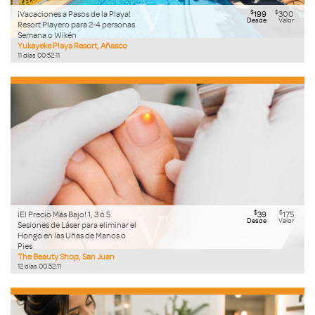
$
$
¡Vacaciones a Pasos de la Playa!
199
300
Desde
Valor
Resort Playero para 2-4 personas
Semana o Wikén
Yukayeke Playa Resort, Añasco
11
días
00
:
52
:
09
$
$
¡El Precio Más Bajo! 1, 3 ó 5
39
175
Desde
Valor
Sesiones de Láser para eliminar el
Hongo en las Uñas de Manos o
Pies
The Beauty Shop, San Juan
12
días
00
:
52
:
09