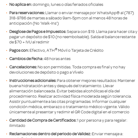
No aplica en:
domingo, lunes o días feriados oficiales
Para reservaciones:
Llamar o enviar mensaje por WhatsApp® al (787)
318-9786 de martes a sábado 9am-5pm con al menos 48 horas de
anticipación (No ‘Walk-Ins’)
Desglose de Pagos e Impuestos:
Separa con $19. Llama para hacer cita y
pagar un depósito de $10 (no reembolsable). Salda el balance restante
de $70 + IVU al redimir
®
Pagos con:
Efectivo, ATH
Móvil o Tarjeta de Crédito
Cambios de Fecha:
48 horas antes
Cancelaciones:
No son permitidas. Toda compra es final y no hay
devoluciones de depósito o pago a Vívelo
Instrucciones adicionales:
Para obtener mejores resultados: Mantener
buena hidratación antes y después del tratamiento. Llevar
alimentación balanceada. Evitar bebidas alcohólicas el día del
procedimiento. Realizar actividad física moderada según tolerancia.
Asistir puntualmente a las citas programadas. Informar cualquier
condición médica, embarazo o tratamiento médico vigente. Válido
únicamente al presentar y redimir el QR Code digital en el comercio
Cantidad de Compra de Certificados:
1 por persona y para regalar:
ilimitado
Reclamaciones dentro del periodo de Validez:
Enviar mensaje a: