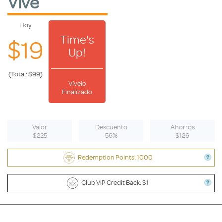
Vive
Hoy
Time's
$19
Up!
(Total: $99)
Vívelo
Finalizado
Valor
Descuento
Ahorros
$225
56%
$126
Redemption Points: 1000
Club VIP Credit Back: $1