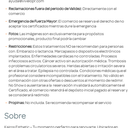
ayuda@vivelopr.com
Reclamaciones fuera del periodo de Validez:
Directamente con el
comercio
Emergencia de Fuerza Mayor:
El comercio se reserva el derecho de no
aceptar los certificados mientras dure la emergencia
Fotos:
Las imágenes son exclusivamente para propósitos
promocionales, producto final podría cambiar
Restricciones:
Estos tratamientos NO se recomiendan para personas
con: Embarazo o lactancia. Marcapasos o dispositivos electrónicos
implantados. Enfermedades cardíacas no controladas. Procesos
infecciosos activos. Cáncer activo sin autorización médica. Trombosis
o problemas circulatorios severos. Heridas abiertas o irritación severa
en el área a tratar. Epilepsia no controlada. Condiciones médicas que el
profesional considere incompatibles con el tratamiento. No válido en
combinación con otras ofertas o descuentos al momento de redimir.
No Show o ausentarse a la reservación invalidará automáticamente el
Certificado, el comercio retendrá el depósito inicial pagado al reservar y
se considerará redimido
Propinas:
No incluida. Se recomienda recompensar el servicio
Sobre
Kairos Esthetic – Tu momento perfecto para renovarte. Ubicados en