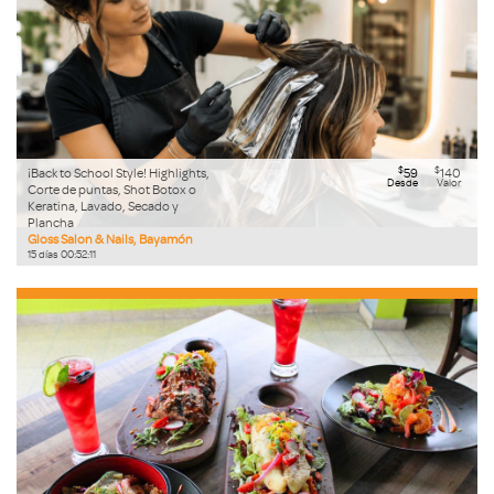
$
$
¡Back to School Style! Highlights,
59
140
Desde
Valor
Corte de puntas, Shot Botox o
Keratina, Lavado, Secado y
Plancha
Gloss Salon & Nails, Bayamón
15
días
00
:
52
:
09