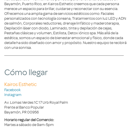
Bayamón, Puerto Rico, en Kairos Esthetic creemos que cada persona
merece un espacio para brillar, cuidarse y reconectar con su esencia.
Ofrecemos una amplia gama de servicios estéticos como: Faciales
personalizados con tecnología coreana, Tratamientos con luz LED y ADN
de salmón, Corporales reductores, drenaje linfático y maderoterapia,
Depilación láser con diodo, Laminado, tinte y depilación de cejas,
Pestañas clásicas y volumen, Estilista, Detox iónico spa. Más allá de la
estética, somos un espacio de bienestar emocional y físico, donde cada
detalle ha sido diseñado con amor y propósito. Nuestro equipo te recibirá
con una sonrisa.
Cómo llegar
Kairos Esthetic
Facebook
Instagram
Av. Lomas Verdes 1C 17 Urb Royal Palm
Frente al Banco Popular
Bayamón, PR 00956
Horario regular del Comercio:
Martes a sábado de 9am-5pm