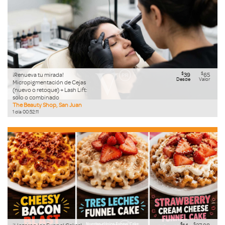
$
$
¡Renueva tu mirada!
39
65
Desde
Valor
Micropigmentación de Cejas
(nuevo o retoque) + Lash Lift:
solo o combinado
The Beauty Shop, San Juan
1
día
00
:
52
:
09
$
$