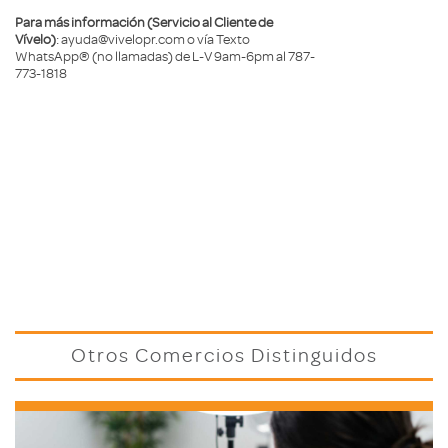
Para más información (Servicio al Cliente de
Vívelo)
: ayuda@vivelopr.com o vía Texto
WhatsApp® (no llamadas) de L-V 9am-6pm al 787-
773-1818
Otros Comercios Distinguidos