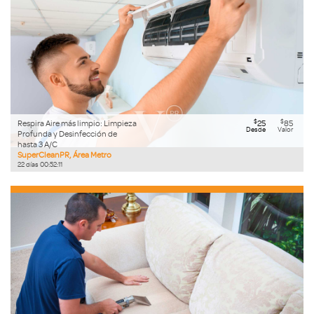
$
$
Respira Aire más limpio: Limpieza
25
85
Desde
Valor
Profunda y Desinfección de
hasta 3 A/C
SuperCleanPR, Área Metro
22
días
00
:
52
:
09