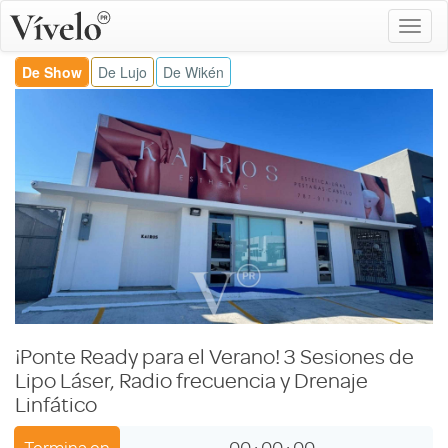
De Show
De Lujo
De Wikén
¡Ponte Ready para el Verano! 3 Sesiones de
Lipo Láser, Radio frecuencia y Drenaje
Linfático
Termina en
00
:
00
:
00