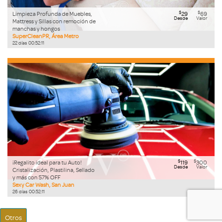
$
$
Limpieza Profunda de Muebles,
29
69
Desde
Valor
Mattress y Sillas con remoción de
manchas y hongos
SuperCleanPR, Área Metro
22
días
00
:
52
:
09
$
$
¡Regalito ideal para tu Auto!
119
300
Desde
Valor
Cristalización, Plastilina, Sellado
y más con 57% OFF
Sexy Car Wash, San Juan
26
días
00
:
52
:
09
Otros