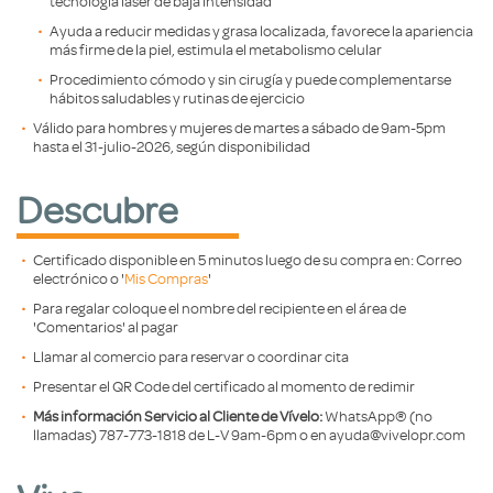
tecnología láser de baja intensidad
Ayuda a reducir medidas y grasa localizada, favorece la apariencia
más firme de la piel, estimula el metabolismo celular
Procedimiento cómodo y sin cirugía y puede complementarse
hábitos saludables y rutinas de ejercicio
Válido para hombres y mujeres de martes a sábado de 9am-5pm
hasta el 31-julio-2026, según disponibilidad
Descubre
Certificado disponible en 5 minutos luego de su compra en: Correo
electrónico o '
Mis Compras
'
Para regalar coloque el nombre del recipiente en el área de
'Comentarios' al pagar
Llamar al comercio para reservar o coordinar cita
Presentar el QR Code del certificado al momento de redimir
Más información Servicio al Cliente de Vívelo:
WhatsApp®️ (no
llamadas) 787-773-1818 de L-V 9am-6pm o en ayuda@vivelopr.com