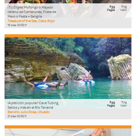
$
$
¡Tú Eliges! Mofongo o Majado
39
78
Pagas
Valor
relleno de Camarones, Filete de
Mero o Pasta + Sangría
Treasure of the Sea, Cabo Rojo
16
días
00
:
52
:
09
$
$
¡A petición popular! Cave Tubing,
39
79
Pagas
Valor
Saltos y más en el Río Tanamá
Rancho Julio Rosa, Utuado
21
días
00
:
52
:
09