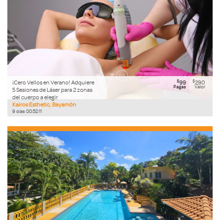
$
$
¡Cero Vellos en Verano! Adquiere
99
290
Pagas
Valor
5 Sesiones de Láser para 2 zonas
del cuerpo a elegir
Kairos Esthetic, Bayamón
9
días
00
:
52
:
09