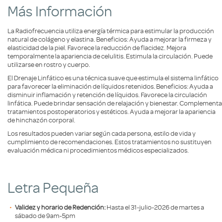
Más Información
La Radiofrecuencia utiliza energía térmica para estimular la producción
natural de colágeno y elastina. Beneficios: Ayuda a mejorar la firmeza y
elasticidad de la piel. Favorece la reducción de flacidez. Mejora
temporalmente la apariencia de celulitis. Estimula la circulación. Puede
utilizarse en rostro y cuerpo.
El Drenaje Linfático es una técnica suave que estimula el sistema linfático
para favorecer la eliminación de líquidos retenidos. Beneficios: Ayuda a
disminuir inflamación y retención de líquidos. Favorece la circulación
linfática. Puede brindar sensación de relajación y bienestar. Complementa
tratamientos postoperatorios y estéticos. Ayuda a mejorar la apariencia
de hinchazón corporal.
Los resultados pueden variar según cada persona, estilo de vida y
cumplimiento de recomendaciones. Estos tratamientos no sustituyen
evaluación médica ni procedimientos médicos especializados.
Letra Pequeña
Validez y horario de Redención:
Hasta el 31-julio-2026 de martes a
sábado de 9am-5pm