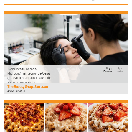
$
$
¡Renueva tu mirada!
39
65
Desde
Valor
Micropigmentación de Cejas
(nuevo o retoque) + Lash Lift:
solo o combinado
The Beauty Shop, San Juan
2
días
13
:
09
:
17