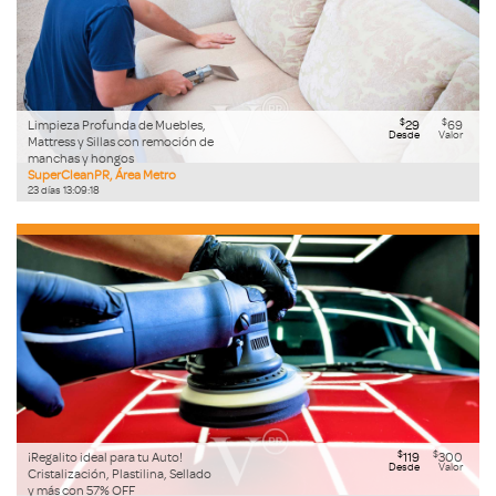
$
$
Limpieza Profunda de Muebles,
29
69
Desde
Valor
Mattress y Sillas con remoción de
manchas y hongos
SuperCleanPR, Área Metro
23
días
13
:
09
:
17
$
$
¡Regalito ideal para tu Auto!
119
300
Desde
Valor
Cristalización, Plastilina, Sellado
y más con 57% OFF