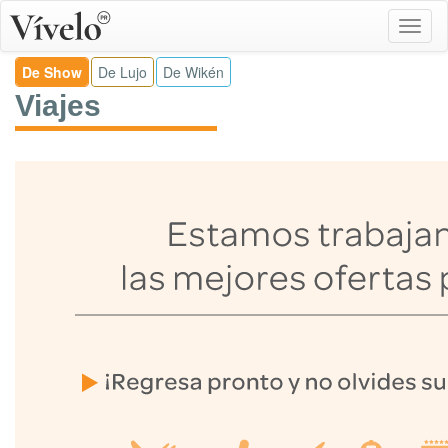
De Show
De Lujo
De Wikén
Viajes