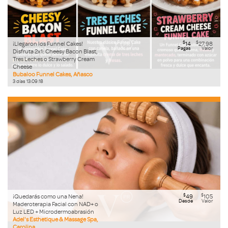
$
$
¡Llegaron los Funnel Cakes!
14
27.98
Pagas
Valor
Disfruta 2x1: Cheesy Bacon Blast,
Tres Leches o Strawberry Cream
Cheese
Bubaloo Funnel Cakes, Añasco
3
días
13
:
09
:
17
$
$
¡Quedarás como una Nena!
49
105
Desde
Valor
Maderoterapia Facial con NAD+ o
Luz LED + Microdermoabrasión
Adel's Esthetique & Massage Spa,
Carolina