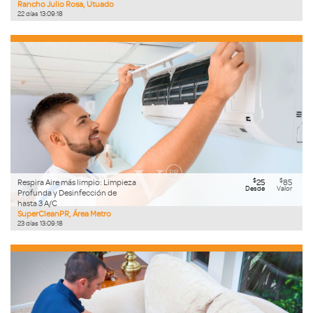
Rancho Julio Rosa, Utuado
22
días
13
:
09
:
17
$
$
Respira Aire más limpio: Limpieza
25
85
Desde
Valor
Profunda y Desinfección de
hasta 3 A/C
SuperCleanPR, Área Metro
23
días
13
:
09
:
17