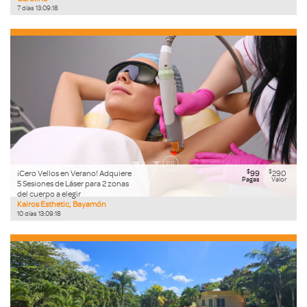
7
días
13
:
09
:
17
$
$
¡Cero Vellos en Verano! Adquiere
99
290
Pagas
Valor
5 Sesiones de Láser para 2 zonas
del cuerpo a elegir
Kairos Esthetic, Bayamón
10
días
13
:
09
:
17