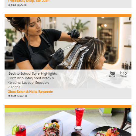
The Beauty Shop, San Juan
13
días
13
:
09
:
17
$
$
¡Back to School Style! Highlights,
59
140
Desde
Valor
Corte de puntas, Shot Botox o
Keratina, Lavado, Secado y
Plancha
Gloss Salon & Nails, Bayamón
16
días
13
:
09
:
17