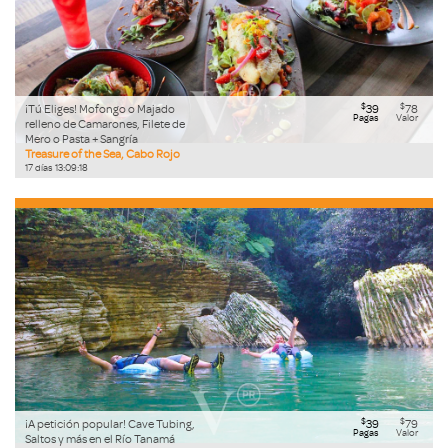
$
$
¡Tú Eliges! Mofongo o Majado
39
78
Pagas
Valor
relleno de Camarones, Filete de
Mero o Pasta + Sangría
Treasure of the Sea, Cabo Rojo
17
días
13
:
09
:
17
$
$
¡A petición popular! Cave Tubing,
39
79
Pagas
Valor
Saltos y más en el Río Tanamá