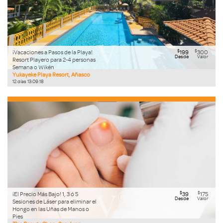
$
$
¡Vacaciones a Pasos de la Playa!
199
300
Desde
Valor
Resort Playero para 2-4 personas
Semana o Wikén
Yukayeke Playa Resort, Añasco
12
días
13
:
09
:
17
$
$
¡El Precio Más Bajo! 1, 3 ó 5
39
175
Desde
Valor
Sesiones de Láser para eliminar el
Hongo en las Uñas de Manos o
Pies