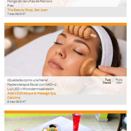
Hongo en las Uñas de Manos o
Pies
The Beauty Shop, San Juan
7
días
09
:
21
:
46
$
$
¡Quedarás como una Nena!
49
105
Desde
Valor
Maderoterapia Facial con NAD+ o
Luz LED + Microdermoabrasión
Adel's Esthetique & Massage Spa,
Carolina
8
días
09
:
21
:
46