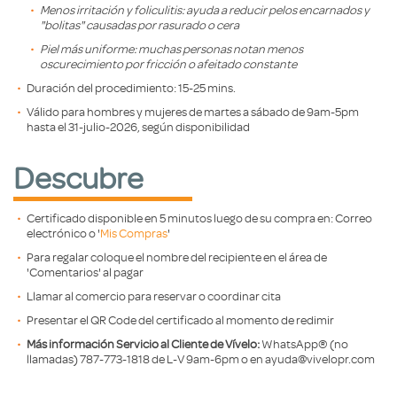
Menos irritación y foliculitis: ayuda a reducir pelos encarnados y
"bolitas" causadas por rasurado o cera
Piel más uniforme: muchas personas notan menos
oscurecimiento por fricción o afeitado constante
Duración del procedimiento: 15-25 mins.
Válido para hombres y mujeres de martes a sábado de 9am-5pm
hasta el 31-julio-2026, según disponibilidad
Descubre
Certificado disponible en 5 minutos luego de su compra en: Correo
electrónico o '
Mis Compras
'
Para regalar coloque el nombre del recipiente en el área de
'Comentarios' al pagar
Llamar al comercio para reservar o coordinar cita
Presentar el QR Code del certificado al momento de redimir
Más información Servicio al Cliente de Vívelo:
WhatsApp®️ (no
llamadas) 787-773-1818 de L-V 9am-6pm o en ayuda@vivelopr.com