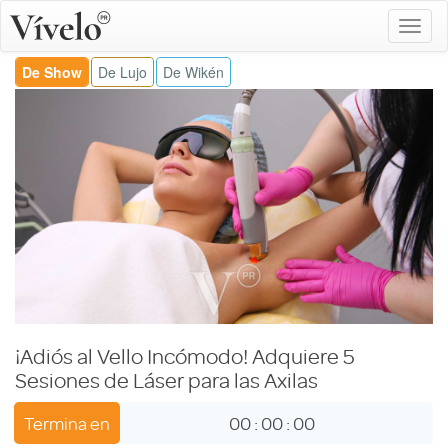
De Show
De Lujo
De Wikén
¡Adiós al Vello Incómodo! Adquiere 5
Sesiones de Láser para las Axilas
Termina en
00
:
00
:
00