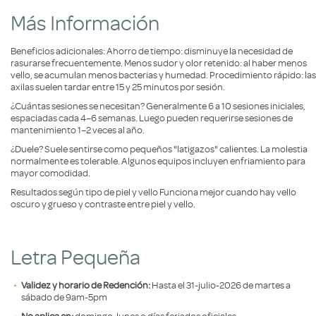
Más Información
Beneficios adicionales: Ahorro de tiempo: disminuye la necesidad de
rasurarse frecuentemente. Menos sudor y olor retenido: al haber menos
vello, se acumulan menos bacterias y humedad. Procedimiento rápido: las
axilas suelen tardar entre 15 y 25 minutos por sesión.
¿Cuántas sesiones se necesitan? Generalmente 6 a 10 sesiones iniciales,
espaciadas cada 4–6 semanas. Luego pueden requerirse sesiones de
mantenimiento 1–2 veces al año.
¿Duele? Suele sentirse como pequeños "latigazos" calientes. La molestia
normalmente es tolerable. Algunos equipos incluyen enfriamiento para
mayor comodidad.
Resultados según tipo de piel y vello Funciona mejor cuando hay vello
oscuro y grueso y contraste entre piel y vello.
Letra Pequeña
Validez y horario de Redención:
Hasta el 31-julio-2026 de martes a
sábado de 9am-5pm
No aplica en:
domingo, lunes o días feriados oficiales