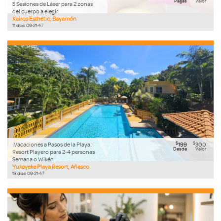
Pagas
Valor
5 Sesiones de Láser para 2 zonas
del cuerpo a elegir
Kairos Esthetic, Bayamón
11
días
09
:
21
:
46
$
$
¡Vacaciones a Pasos de la Playa!
199
300
Desde
Valor
Resort Playero para 2-4 personas
Semana o Wikén
Yukayeke Playa Resort, Añasco
13
días
09
:
21
:
46