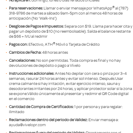
®
Para reservaciones:
Llamar o enviar mensaje por WhatsApp
al (787)
318-9786 de martes a sábado 9am-5pm con al menos 48 horas de
anticipación (No ‘Walk-Ins’)
Desglose de Pagos e Impuestos:
Separa con $19. Llama para hacer cita y
pagar un depósito de $10 (no reembolsable). Salda el balance restante
de $66 + IVU al redimir
®
Pagos con:
Efectivo, ATH
Móvil o Tarjeta de Crédito
Cambios de Fecha:
48 horas antes
Cancelaciones:
No son permitidas. Toda compra es final y no hay
devoluciones de depósito o pago a Vívelo
Instrucciones adicionales:
Antes No depilar con cera o pinza por 3–4
semanas, rasurar 24 horas antes y evitar sol intenso. Después Usar
crema calmante si hay irritación, evitar ejercicio intenso, sauna y
desodorantes irritantes por 24 horas, y aplicar protector solar si la zona
se expone.Válido únicamente al presentar y redimir el QR Code digital
en el comercio
Cantidad de Compra de Certificados:
1 por persona y para regalar:
ilimitado
Reclamaciones dentro del periodo de Validez:
Enviar mensaje a:
ayuda@vivelopr.com
Reclamaciones fuera del periodo de Validez:
Directamente con el