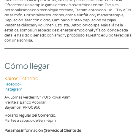
Ofrecemos una amplia gama de servicios estéticos como: Faciales
personalizados con tecnología coreana, Tratamientos con luz LED y ADN
de salmón, Corporales reductores, drenaje linfático y maderoterapia,
Depilación láser con diodo, Laminado, tinte y depilación de cejas,
Pestañas clásicas y volumen, Estilista, Detox iónico spa. Más allá de la
estética, somos un espacio de bienestar emocional y físico, donde cada
detalle ha sido diseñado con amor y propósito. Nuestro equipo te recibirá
con una sonrisa.
Cómo llegar
Kairos Esthetic
Facebook
Instagram
Av. Lomas Verdes 1C 17 Urb Royal Palm
Frente al Banco Popular
Bayamón, PR 00956
Horario regular del Comercio:
Martes a sábado de 9am-5pm
Para más información (Servicio al Cliente de