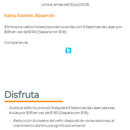
utilizar antes del 31/jul/2026
Kairos Esthetic, Bayamón
Elimina los vellos molestosos de tus axilas con 5 Sesiones de Láser por
$95 en vez de $190 (Separa con $19)
Comparte via:
Disfruta
¡Adiós al Vello Incómodo!
Adquiere 5 Sesiones de Láser para las
Axilas por $95 en vez de $190 (Separa con $19):
Reducción duradera del vello: después de varias sesiones, el
crecimiento disminuye significativamente