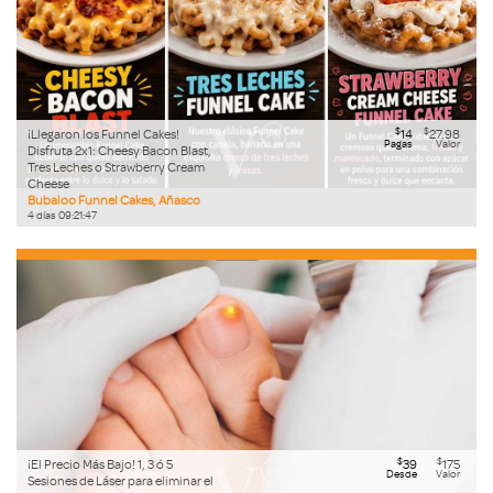
$
$
¡Llegaron los Funnel Cakes!
14
27.98
Pagas
Valor
Disfruta 2x1: Cheesy Bacon Blast,
Tres Leches o Strawberry Cream
Cheese
Bubaloo Funnel Cakes, Añasco
4
días
09
:
21
:
46
$
$
¡El Precio Más Bajo! 1, 3 ó 5
39
175
Desde
Valor
Sesiones de Láser para eliminar el