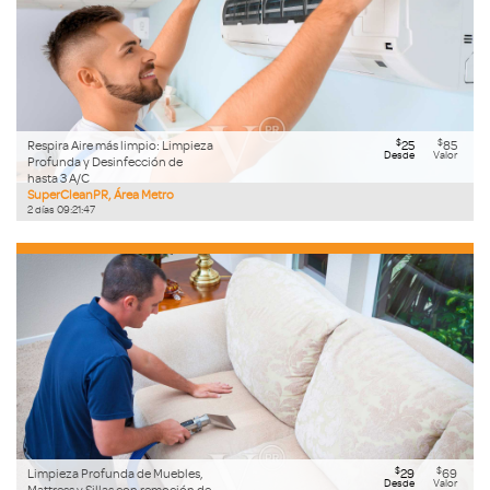
$
$
Respira Aire más limpio: Limpieza
25
85
Desde
Valor
Profunda y Desinfección de
hasta 3 A/C
SuperCleanPR, Área Metro
2
días
09
:
21
:
46
$
$
Limpieza Profunda de Muebles,
29
69
Desde
Valor
Mattress y Sillas con remoción de