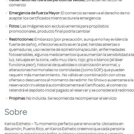
comercio
Emergencia de Fuerza Mayor:
El comercio se reserva el derecho de no
aceptar los certificados mientras dure la emergencia
Fotos:
Las imágenes son exclusivamente para propósitos
promocionales, producto final podría cambiar
Restricciones:
Embarazo (por precaución, aunque no hay evidencia
fuerte de daño), infecciones activas en la piel, heridas abiertas o
quemaduras, uso reciente de isotretinoína/acután, enfermedades
fotosensibles, algunos medicamentos que aumentan la sensibilidad a la
luz, tatuajes en la zona, vello muy claro, rojo, gris o blanco (el láser
funciona peor), historial de queloides o cicatrización anormal, y
alteraciones hormonales no controladas (como SOP) que pueden
requerir más mantenimiento.. No válido en combinación con otras
ofertas o descuentos al momento de redimir. No Show o ausentarse a la
reservación invalidará automáticamente el Certificado, el comercio
retendrá el depósito inicial pagado al reservar y se considerará redimido
Propinas:
No incluida. Se recomienda recompensar el servicio
Sobre
Kairos Esthetic – Tu momento perfecto para renovarte. Ubicados en
Bayamón, Puerto Rico, en Kairos Esthetic creemos que cada persona
merece un espacio para brillar, cuidarse y reconectar con su esencia.