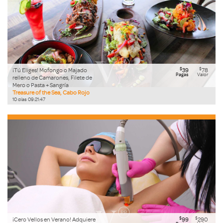
$
$
¡Tú Eliges! Mofongo o Majado
39
78
Pagas
Valor
relleno de Camarones, Filete de
Mero o Pasta + Sangría
Treasure of the Sea, Cabo Rojo
10
días
09
:
21
:
46
$
$
¡Cero Vellos en Verano! Adquiere
99
290