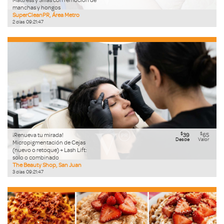
manchas y hongos
SuperCleanPR, Área Metro
2
días
09
:
21
:
46
$
$
¡Renueva tu mirada!
39
65
Desde
Valor
Micropigmentación de Cejas
(nuevo o retoque) + Lash Lift:
solo o combinado
The Beauty Shop, San Juan
3
días
09
:
21
:
46