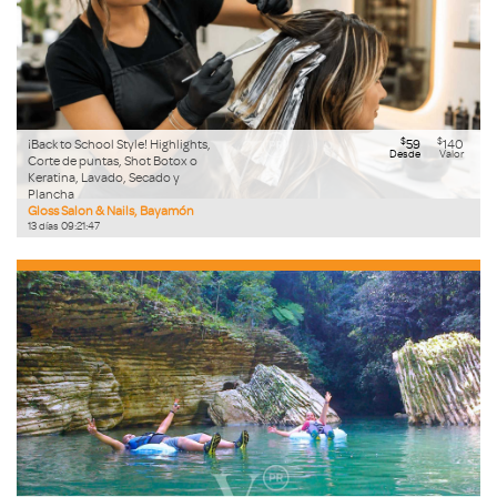
$
$
¡Back to School Style! Highlights,
59
140
Desde
Valor
Corte de puntas, Shot Botox o
Keratina, Lavado, Secado y
Plancha
Gloss Salon & Nails, Bayamón
13
días
09
:
21
:
46