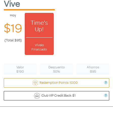
Vive
Hoy
Time's
$19
Up!
(Total: $95)
Vívelo
Finalizado
Valor
Descuento
Ahorros
$190
50%
$95
Redemption Points: 1000
Club VIP Credit Back: $1