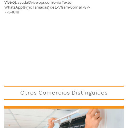
Vívelo)
: ayuda@vivelopr.com o vía Texto
WhatsApp® (no llamadas) de L-V 9am-6pm al 787-
773-1818
Otros Comercios Distinguidos