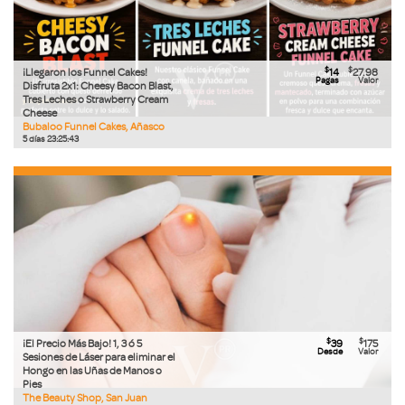
$
$
¡Llegaron los Funnel Cakes!
14
27.98
Pagas
Valor
Disfruta 2x1: Cheesy Bacon Blast,
Tres Leches o Strawberry Cream
Cheese
Bubaloo Funnel Cakes, Añasco
5
días
23
:
25
:
42
$
$
¡El Precio Más Bajo! 1, 3 ó 5
39
175
Desde
Valor
Sesiones de Láser para eliminar el
Hongo en las Uñas de Manos o
Pies
The Beauty Shop, San Juan