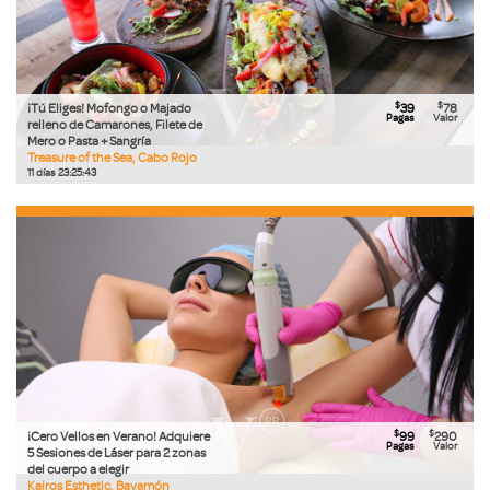
$
$
¡Tú Eliges! Mofongo o Majado
39
78
Pagas
Valor
relleno de Camarones, Filete de
Mero o Pasta + Sangría
Treasure of the Sea, Cabo Rojo
11
días
23
:
25
:
42
$
$
¡Cero Vellos en Verano! Adquiere
99
290
Pagas
Valor
5 Sesiones de Láser para 2 zonas
del cuerpo a elegir
Kairos Esthetic, Bayamón