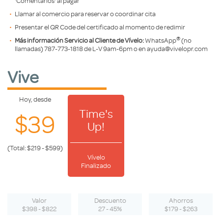
'Comentarios' al pagar
Llamar al comercio para reservar o coordinar cita
Presentar el QR Code del certificado al momento de redimir
®️
Más información Servicio al Cliente de Vívelo:
WhatsApp
(no
llamadas) 787-773-1818 de L-V 9am-6pm o en ayuda@vivelopr.com
Vive
Hoy, desde
Time's
$39
Up!
(Total: $219 - $599)
Vívelo
Finalizado
Valor
Descuento
Ahorros
$398 - $822
27 - 45%
$179 - $263