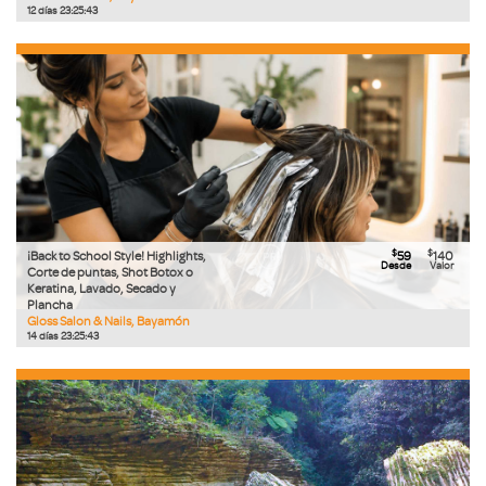
12
días
23
:
25
:
42
$
$
¡Back to School Style! Highlights,
59
140
Desde
Valor
Corte de puntas, Shot Botox o
Keratina, Lavado, Secado y
Plancha
Gloss Salon & Nails, Bayamón
14
días
23
:
25
:
42