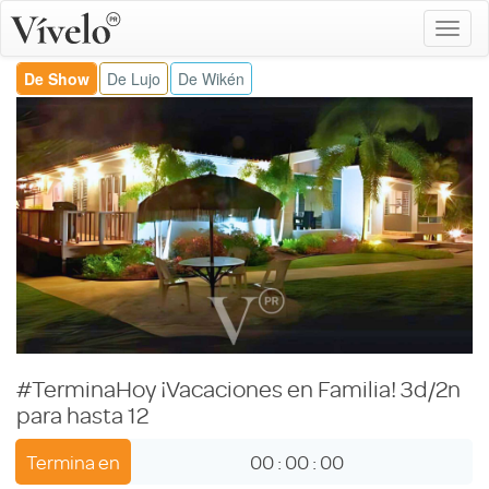
De Show
De Lujo
De Wikén
#TerminaHoy ¡Vacaciones en Familia! 3d/2n
para hasta 12
Termina en
00
:
00
:
00