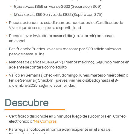
8 personas:
$359 en vez de $622 (Separa con $69)
12 personas:
$599 en vez de $822 (Separa con $75)
Puedes extender tu estadía comprando todos los Certificados de
Vívelo que desees, sujeto a disponibilidad
Puedes llevar invitados a pasar el día (no a dormir) por costo
adicional
Pet-friendly: Puedes llevar a tu mascota por $20 adicionales con
peso de hasta 30 lbs.
Menores de 2 años NO PAGAN (1 menor máximo). Segundo menor en
adelante se contará como adulto
Válido en Semana ('Check-In': domingo, lunes, martes o miércoles) o
Fin de Semana ('Check-In': jueves, viernes o sábado) hasta el 8-
diciembre-2025, según disponibilidad
Descubre
Certificado disponible en 5 minutos luego de su compra en: Correo
electrónico o '
Mis Compras
'
Para regalar coloque el nombre del recipiente en el área de