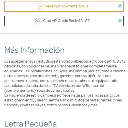
Redemption Points: 1000
Club VIP Credit Back: $3 - $7
Más Información
Los apartamentos y estudios están disponibles para grupos de 4, 6, 8 y 12
personas, con opciones de una o dos habitaciones completamente
equipadas. Las instalaciones incluyen una piscina, jacuzzi, media cancha
de baloncesto, área de voleibol, y gazebos para su disfrute. Cada
apartamento cuenta con una Kitchenette totalmente equipada, aire
acondicionado, sala de estar, TV, televisión por Wifi, Internet
(complementario), ropa de cama y toallas.
La Hacienda de estilo campestre ofrece vistas panorámicas junto con
estacionamiento, y se encuentra a solo minutos de restaurantes, cines,
tiendas y diversas playas, como Jobos, Crashboat y más.
Letra Pequeña