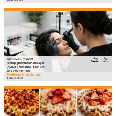
3
días
23
:
25
:
42
$
$
¡Renueva tu mirada!
39
65
Desde
Valor
Micropigmentación de Cejas
(nuevo o retoque) + Lash Lift:
solo o combinado
The Beauty Shop, San Juan
4
días
23
:
25
:
42