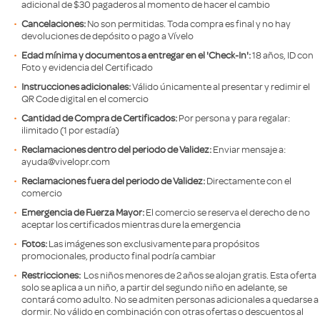
adicional de $30 pagaderos al momento de hacer el cambio
Cancelaciones:
No son permitidas. Toda compra es final y no hay
devoluciones de depósito o pago a Vívelo
Edad mínima y documentos a entregar en el 'Check-In':
18 años, ID con
Foto y evidencia del Certificado
Instrucciones adicionales:
Válido únicamente al presentar y redimir el
QR Code digital en el comercio
Cantidad de Compra de Certificados:
Por persona y para regalar:
ilimitado (1 por estadía)
Reclamaciones dentro del periodo de Validez:
Enviar mensaje a:
ayuda@vivelopr.com
Reclamaciones fuera del periodo de Validez:
Directamente con el
comercio
Emergencia de Fuerza Mayor:
El comercio se reserva el derecho de no
aceptar los certificados mientras dure la emergencia
Fotos:
Las imágenes son exclusivamente para propósitos
promocionales, producto final podría cambiar
Restricciones:
Los niños menores de 2 años se alojan gratis. Esta oferta
solo se aplica a un niño, a partir del segundo niño en adelante, se
contará como adulto. No se admiten personas adicionales a quedarse a
dormir. No válido en combinación con otras ofertas o descuentos al