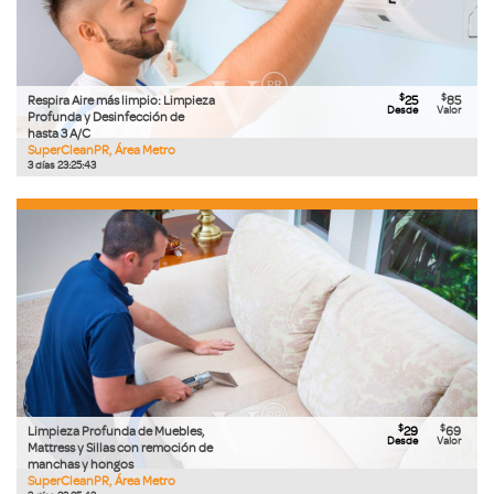
$
$
Respira Aire más limpio: Limpieza
25
85
Desde
Valor
Profunda y Desinfección de
hasta 3 A/C
SuperCleanPR, Área Metro
3
días
23
:
25
:
42
$
$
Limpieza Profunda de Muebles,
29
69
Desde
Valor
Mattress y Sillas con remoción de
manchas y hongos
SuperCleanPR, Área Metro