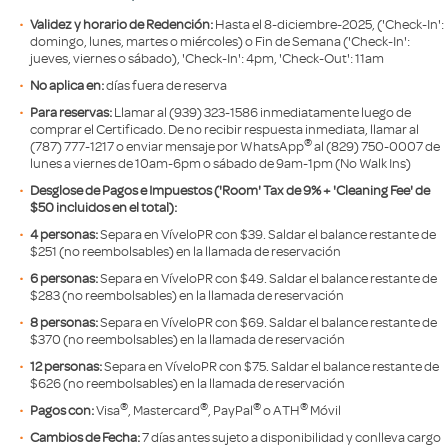
Validez y horario de Redención:
Hasta el 8-diciembre-2025, ('Check-In':
domingo, lunes, martes o miércoles) o Fin de Semana ('Check-In':
jueves, viernes o sábado), 'Check-In': 4pm, 'Check-Out': 11am
No aplica en:
días fuera de reserva
Para reservas:
Llamar al (939) 323-1586 inmediatamente luego de
comprar el Certificado. De no recibir respuesta inmediata, llamar al
®
(787) 777-1217 o enviar mensaje por WhatsApp
al (829) 750-0007 de
lunes a viernes de 10am-6pm o sábado de 9am-1pm (No Walk Ins)
Desglose de Pagos e Impuestos ('Room' Tax de 9% + 'Cleaning Fee' de
$50 incluidos en el total):
4 personas:
Separa en VíveloPR con $39. Saldar el balance restante de
$251 (no reembolsables) en la llamada de reservación
6 personas:
Separa en VíveloPR con $49. Saldar el balance restante de
$283 (no reembolsables) en la llamada de reservación
8 personas:
Separa en VíveloPR con $69. Saldar el balance restante de
$370 (no reembolsables) en la llamada de reservación
12 personas:
Separa en VíveloPR con $75. Saldar el balance restante de
$626 (no reembolsables) en la llamada de reservación
®
®
®
®
Pagos con:
Visa
, Mastercard
, PayPal
o ATH
Móvil
Cambios de Fecha:
7 días antes sujeto a disponibilidad y conlleva cargo