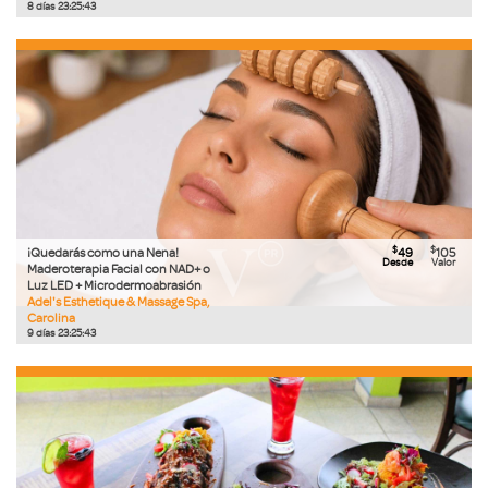
8
días
23
:
25
:
42
$
$
¡Quedarás como una Nena!
49
105
Desde
Valor
Maderoterapia Facial con NAD+ o
Luz LED + Microdermoabrasión
Adel's Esthetique & Massage Spa,
Carolina
9
días
23
:
25
:
42