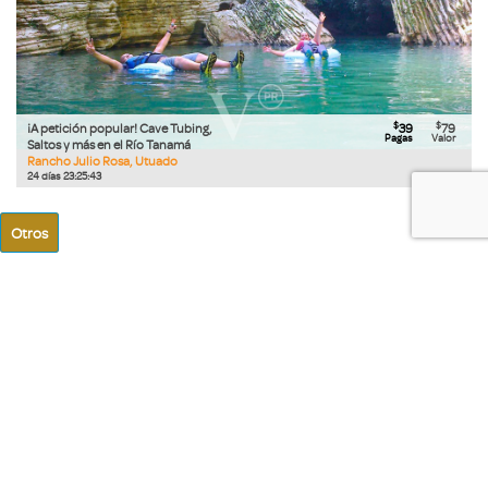
$
$
¡A petición popular! Cave Tubing,
39
79
Pagas
Valor
Saltos y más en el Río Tanamá
Rancho Julio Rosa, Utuado
24
días
23
:
25
:
42
Otros