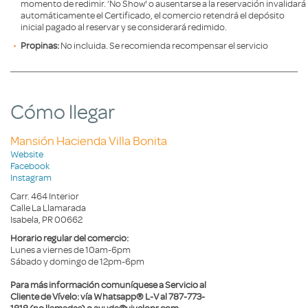
momento de redimir. ‘No Show' o ausentarse a la reservación invalidará
automáticamente el Certificado, el comercio retendrá el depósito
inicial pagado al reservar y se considerará redimido.
Propinas:
No incluida. Se recomienda recompensar el servicio
Cómo llegar
Mansión Hacienda Villa Bonita
Website
Facebook
Instagram
Carr. 464 Interior
Calle La Llamarada
Isabela, PR 00662
Horario regular del comercio:
Lunes a viernes de 10am-6pm
Sábado y domingo de 12pm-6pm
Para más información comuníquese a Servicio al
Cliente de Vívelo: vía Whatsapp® L-V al 787-773-
1818 (no llamadas) o ayuda@vivelopr.com