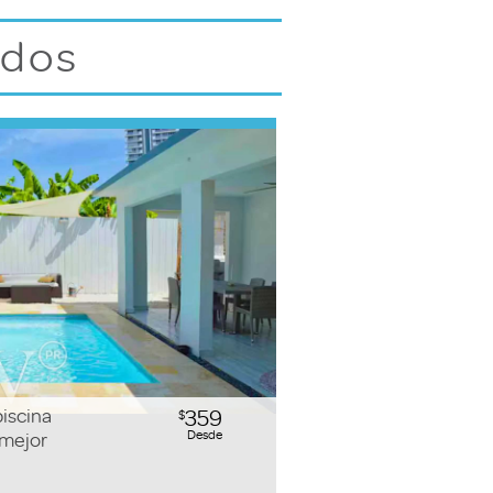
idos
piscina
359
$
Desde
 mejor