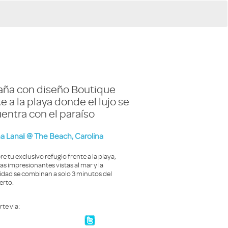
ña con diseño Boutique
e a la playa donde el lujo se
entra con el paraíso
 Lanaī @ The Beach, Carolina
e tu exclusivo refugio frente a la playa,
as impresionantes vistas al mar y la
ad se combinan a solo 3 minutos del
erto.
te via: