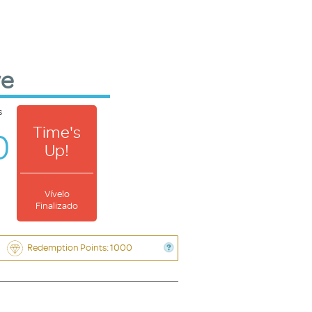
ve
s
Time's
0
Up!
Vívelo
Finalizado
Redemption Points: 1000