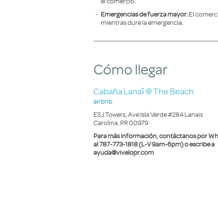
el comercio.
Emergencias de fuerza mayor:
El comerci
mientras dure la emergencia.
Cómo llegar
Cabaña Lanaī @ The Beach
airbnb
ESJ Towers, Ave Isla Verde #284 Lanais
Carolina, PR 00979
Para más información, contáctanos por 
al 787-773-1818 (L-V 9am-6pm) o escribe a
ayuda@vivelopr.com