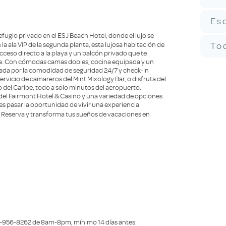
Es
fugio privado en el ESJ Beach Hotel, donde el lujo se
 la ala VIP de la segunda planta, esta lujosa habitación de
To
cceso directo a la playa y un balcón privado que te
tica. Con cómodas camas dobles, cocina equipada y un
da por la comodidad de seguridad 24/7 y check-in
rvicio de camareros del Mint Mixology Bar, o disfruta del
 del Caribe, todo a solo minutos del aeropuerto.
 del Fairmont Hotel & Casino y una variedad de opciones
es pasar la oportunidad de vivir una experiencia
! Reserva y transforma tus sueños de vacaciones en
7-956-8262 de 8am-8pm, mínimo 14 días antes.