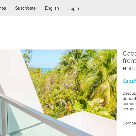
nos
Suscríbete
English
Login
Caba
frent
encu
Cabaña
Descubr
donde l
comodid
aeropu
Compar