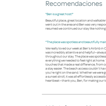
Recomendaciones
"Ben is a great host!"
Beautiful place, great location and walkabl
went out in the area and Ben was very resp
resumed we continued our stay like nothing 
"The place was spotless and beautifully mai
We really loved our week at Ben’s Airbnb in
was incredibly attentive and helpful—alway
throughout our stay. The place was spotles
everything we needed to feel right at home.
touches that made a real difference, from co
a stay easier. The beach access couldn’t h
you’re right on the sand. Whether we were g
a sunset stroll, it was all effortlessly access
heartbeat—thank you, Ben, for making our 