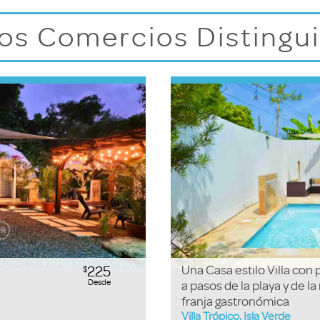
os Comercios Distingu
225
Una Casa estilo Villa con 
$
Desde
a pasos de la playa y de la
franja gastronómica
Villa Trópico, Isla Verde