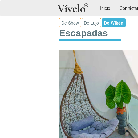
Inicio
Contácta
De Show
De Lujo
De Wikén
Escapadas