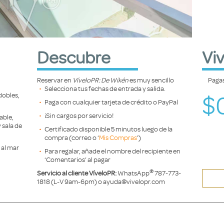
Descubre
Vi
Reservar en
VíveloPR: De Wikén
es muy sencillo
Paga
Selecciona tus fechas de entrada y salida.
$
dobles,
Paga con cualquier tarjeta de crédito o PayPal
¡Sin cargos por servicio!
able,
 sala de
Certificado disponible 5 minutos luego de la
compra (correo o ‘
Mis Compras
’)
 al mar
Para regalar, añade el nombre del recipiente en
‘Comentarios’ al pagar
®
Servicio al cliente VíveloPR:
WhatsApp
787-773-
1818 (L-V 9am-6pm) o ayuda@vivelopr.com