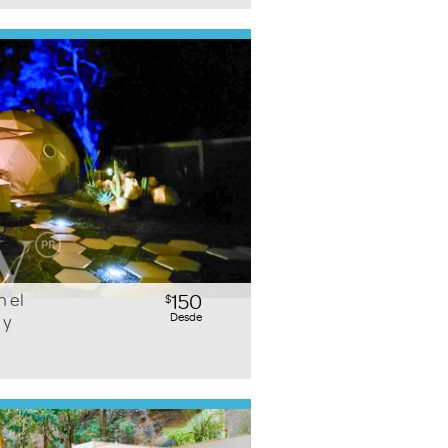
 el
150
$
Desde
 y