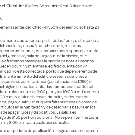
el 'Check-In':
18 años. Se requiere Real ID, licencia de
n’
semanas antes del 'Check-In'. 50% de reembolso hasta 24
n de manera autónoma a partir de las 4pm y disfrutar de la
del check-in y después del check-out, mientras
go, como anfitriones, no nos hacemos responsables de la
del gimnasio y sala de juegos, ni de la piscina, que
e ofrecemos pases para la piscina de hoteles vecinos.
ueden ocurrir, y mientras el edificio cuenta con un
unidad no está conectada, por lo que dependeremos de
 El mantenimiento del edificio se realiza de lunes a
da que no se permite fumar (penalización de $250) ni
l higiénico, toallas sanitarias, tampones u toallitas al
a ni ruidos entre las 9:00 p.m. y las 10:00 a.m. La puerta
:00 p.m., y tu kit de bienvenida incluye etiquetas de
el pago; cualquier etiqueta faltante tiene un costo de
 artículos en la habitación y de desechar la basura en los
de apagar luces y dispositivos. La salida es
argo de $150 por hora adicional. No se permiten fiestas ni
a.m. y 8:00 p.m. para cualquier consulta.
ro del periodo de publicación, luego directamente con