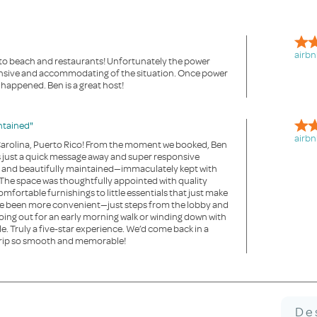
airbn
e to beach and restaurants! Unfortunately the power
onsive and accommodating of the situation. Once power
happened. Ben is a great host!
ntained"
airbn
 Carolina, Puerto Rico! From the moment we booked, Ben
s just a quick message away and super responsive
s and beautifully maintained—immaculately kept with
 The space was thoughtfully appointed with quality
mfortable furnishings to little essentials that just make
ave been more convenient—just steps from the lobby and
oing out for an early morning walk or winding down with
ible. Truly a five-star experience. We’d come back in a
trip so smooth and memorable!
De