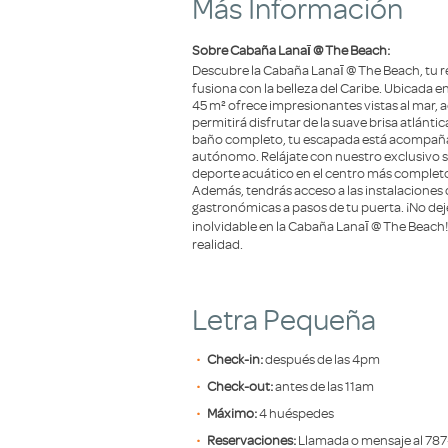
Más Información
Sobre Cabaña Lanaī @ The Beach:
Descubre la Cabaña Lanaī @ The Beach, tu re
fusiona con la belleza del Caribe. Ubicada en
45 m² ofrece impresionantes vistas al mar, a
permitirá disfrutar de la suave brisa atlán
baño completo, tu escapada está acompaña
autónomo. Relájate con nuestro exclusivo se
deporte acuático en el centro más completo
Además, tendrás acceso a las instalaciones
gastronómicas a pasos de tu puerta. ¡No dej
inolvidable en la Cabaña Lanaī @ The Beach
realidad.
Letra Pequeña
Check-in:
después de las 4pm
Check-out:
antes de las 11am
Máximo:
4 huéspedes
Reservaciones:
Llamada o mensaje al 78