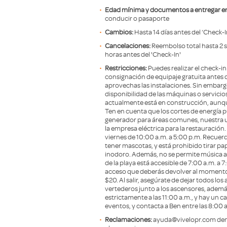
Edad mínima y documentos a entregar en 
conducir o pasaporte
Cambios:
Hasta 14 días antes del ‘Check-I
Cancelaciones:
Reembolso total hasta 2 
horas antes del 'Check-In'
Restricciones:
Puedes realizar el check-i
consignación de equipaje gratuita antes 
aprovechas las instalaciones. Sin embar
disponibilidad de las máquinas o servicios 
actualmente está en construcción, aunqu
Ten en cuenta que los cortes de energía p
generador para áreas comunes, nuestra 
la empresa eléctrica para la restauración.
viernes de 10:00 a.m. a 5:00 p.m. Recuer
tener mascotas, y está prohibido tirar pape
inodoro. Además, no se permite música alt
de la playa está accesible de 7:00 a.m. a 7
acceso que deberás devolver al momento d
$20. Al salir, asegúrate de dejar todos los
vertederos junto a los ascensores, además 
estrictamente a las 11:00 a.m., y hay un c
eventos, y contacta a Ben entre las 8:00 
Reclamaciones:
ayuda@vivelopr.com dent