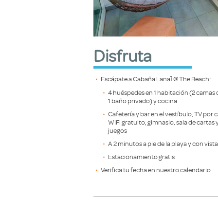
Disfruta
Escápate a Cabaña Lanaī @ The Beach:
4 huéspedes en 1 habitación (2 camas 
1 baño privado) y cocina
Cafetería y bar en el vestíbulo, TV por c
WiFi gratuito, gimnasio, sala de cartas y
juegos
A 2 minutos a pie de la playa y con vista
Estacionamiento gratis
Verifica tu fecha en nuestro calendario