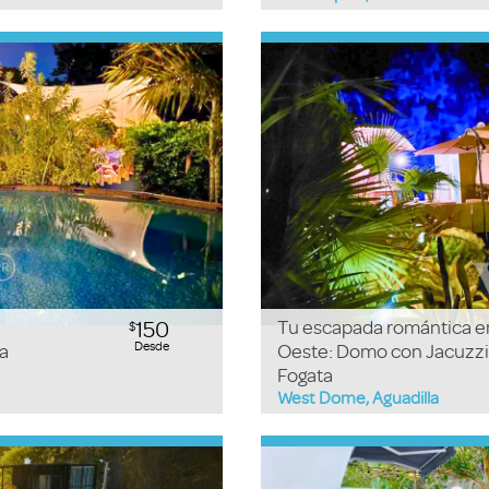
150
Tu escapada romántica en
$
Desde
a
Oeste: Domo con Jacuzzi
Fogata
West Dome, Aguadilla