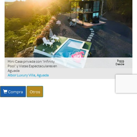
$
Mini Casa privada con 'Infinity
169
Desde
Pool' y Vistas Espectaculares en
Aguada
Albor Luxury Villa, Aguada
Compra
Otros