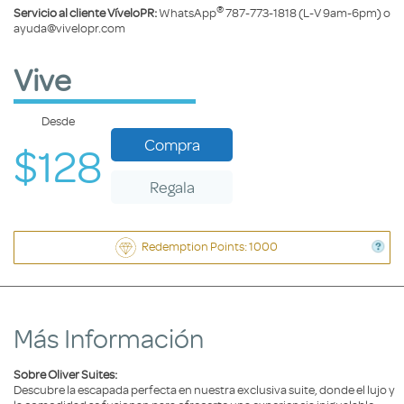
®
Servicio al cliente VíveloPR:
WhatsApp
787-773-1818 (L-V 9am-6pm) o
ayuda@vivelopr.com
Vive
Desde
Compra
$128
Regala
Redemption Points: 1000
Más Información
Sobre Oliver Suites:
Descubre la escapada perfecta en nuestra exclusiva suite, donde el lujo y