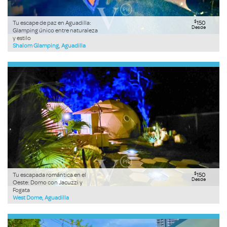
$
Tu escape de paz en Aguadilla:
150
Desde
Glamping único entre naturaleza
y estilo
Shalom Glamping, Aguadilla
$
Tu escapada romántica en el
150
Desde
Oeste: Domo con Jacuzzi y
Fogata
West Dome, Aguadilla