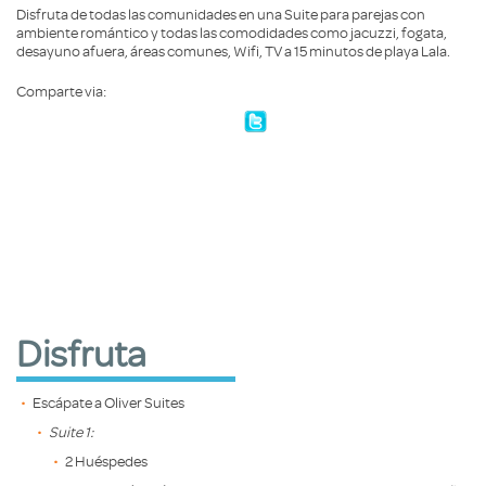
Disfruta de todas las comunidades en una Suite para parejas con
ambiente romántico y todas las comodidades como jacuzzi, fogata,
desayuno afuera, áreas comunes, Wifi, TV a 15 minutos de playa Lala.
Comparte via:
Disfruta
Escápate a Oliver Suites
Suite 1:
2 Huéspedes