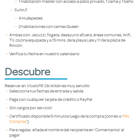
1 Habitación máster con acceso a patio privado, 1 cama y 1 baño
Suite 2:
4 Huéspedes
2 habitaciones con camas Queen
Ambas con: Jacuzzi, fogata, desayuno afuera, áreas comunes, Wifi,
TV, cocina equipada y a 15 mins. de la playa Lala y 11 de la plaza de
Rincón
Verifica tu fecha en nuestro calendario
Descubre
Reservar en
VíveloPR: De Wikén
es muy sencillo
Selecciona tus fechas de entrada y salida
Paga con cualquier tarjeta de crédito o PayPal
¡Sin cargos por servicio!
Certificado disponible 5 minutos luego de la compra (correo o ‘
Mis
Compras
’)
Para regalar, añade el nombre del recipiente en ‘Comentarios’ al
pagar