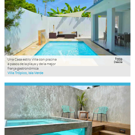
$
Una Casa estilo Villa con piscina
359
Desde
a pasos de la playa y de la mejor
franja gastronómica
Villa Trópico, Isla Verde