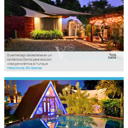
$
Duerme bajo las estrellas en un
225
Desde
romántico Domo para dos con
vista panorámica al Yunque
Hella Dome, Río Grande