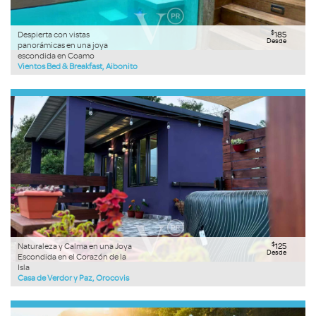
$
Despierta con vistas
185
Desde
panorámicas en una joya
escondida en Coamo
Vientos Bed & Breakfast, Aibonito
$
Naturaleza y Calma en una Joya
125
Desde
Escondida en el Corazón de la
Isla
Casa de Verdor y Paz, Orocovis