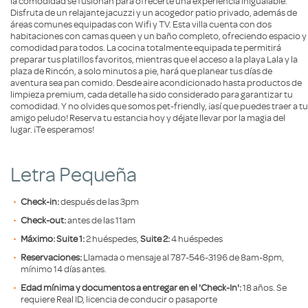
la comodidad se fusionan para ofrecerte una experiencia inigualable.
Disfruta de un relajante jacuzzi y un acogedor patio privado, además de
áreas comunes equipadas con Wifi y TV. Esta villa cuenta con dos
habitaciones con camas queen y un baño completo, ofreciendo espacio y
comodidad para todos. La cocina totalmente equipada te permitirá
preparar tus platillos favoritos, mientras que el acceso a la playa Lala y la
plaza de Rincón, a solo minutos a pie, hará que planear tus días de
aventura sea pan comido. Desde aire acondicionado hasta productos de
limpieza premium, cada detalle ha sido considerado para garantizar tu
comodidad. Y no olvides que somos pet-friendly, ¡así que puedes traer a tu
amigo peludo! Reserva tu estancia hoy y déjate llevar por la magia del
lugar. ¡Te esperamos!
Letra Pequeña
Check-in:
después de las 3pm
Check-out:
antes de las 11am
Máximo: Suite 1:
2 huéspedes,
Suite 2:
4 huéspedes
Reservaciones:
Llamada o mensaje al 787-546-3196 de 8am-8pm,
mínimo 14 días antes.
Edad mínima y documentos a entregar en el 'Check-In':
18 años. Se
requiere Real ID, licencia de conducir o pasaporte