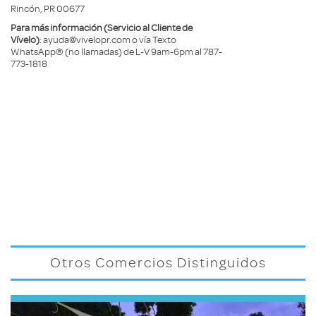
Rincón, PR 00677
Para más información (Servicio al Cliente de
Vívelo)
: ayuda@vivelopr.com o vía Texto
WhatsApp® (no llamadas) de L-V 9am-6pm al 787-
773-1818
Otros Comercios Distinguidos