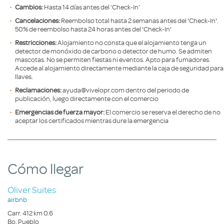
Cambios:
Hasta 14 días antes del ‘Check-In’
Cancelaciones:
Reembolso total hasta 2 semanas antes del 'Check-In'.
50% de reembolso hasta 24 horas antes del 'Check-In'
Restricciones:
Alojamiento no consta que el alojamiento tenga un
detector de monóxido de carbono o detector de humo. Se admiten
mascotas. No se permiten fiestas ni eventos. Apto para fumadores.
Accede al alojamiento directamente mediante la caja de seguridad para
llaves.
Reclamaciones:
ayuda@vivelopr.com dentro del periodo de
publicación, luego directamente con el comercio
Emergencias de fuerza mayor:
El comercio se reserva el derecho de no
aceptar los certificados mientras dure la emergencia
Cómo llegar
Oliver Suites
airbnb
Carr. 412 km 0.6
Bo. Pueblo