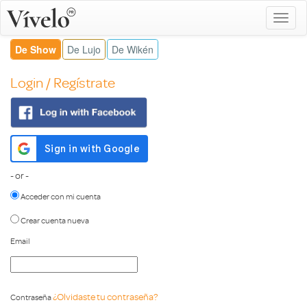
De Show
De Lujo
De Wikén
Login / Regístrate
- or -
Acceder con mi cuenta
Crear cuenta nueva
Email
¿Olvidaste tu contraseña?
Contraseña