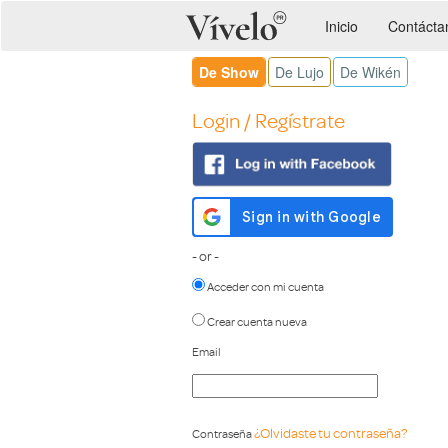
Inicio
Contácta
De Show
De Lujo
De Wikén
Login / Regístrate
- or -
Acceder con mi cuenta
Crear cuenta nueva
Email
¿Olvidaste tu contraseña?
Contraseña