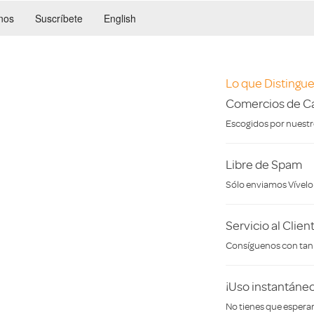
nos
Suscríbete
English
Lo que Distingue
Comercios de Ca
Escogidos por nuestro
Libre de Spam
Sólo enviamos Vívelo 
Servicio al Clien
Consíguenos con tan s
¡Uso instantáneo
No tienes que esperar