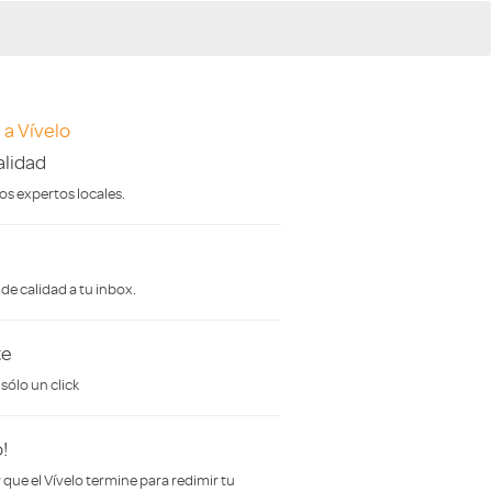
 a Vívelo
lidad
s expertos locales.
de calidad a tu inbox.
te
ólo un click
!
 que el Vívelo termine para redimir tu