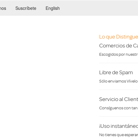
nos
Suscríbete
English
Lo que Distingue
Comercios de Ca
Escogidos por nuestro
Libre de Spam
Sólo enviamos Vívelo 
Servicio al Clien
Consíguenos con tan s
¡Uso instantáneo
No tienes que esperar