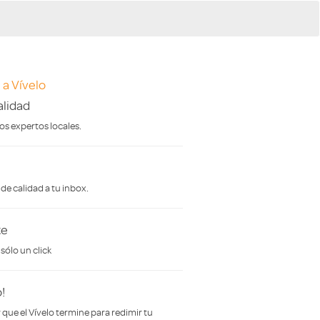
 a Vívelo
lidad
s expertos locales.
de calidad a tu inbox.
te
ólo un click
!
 que el Vívelo termine para redimir tu