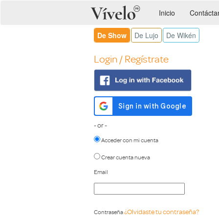
Inicio
Contácta
De Show
De Lujo
De Wikén
Login / Regístrate
- or -
Acceder con mi cuenta
Crear cuenta nueva
Email
¿Olvidaste tu contraseña?
Contraseña