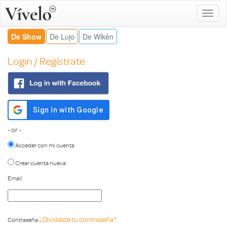
De Show
De Lujo
De Wikén
Login / Regístrate
- or -
Acceder con mi cuenta
Crear cuenta nueva
Email
¿Olvidaste tu contraseña?
Contraseña