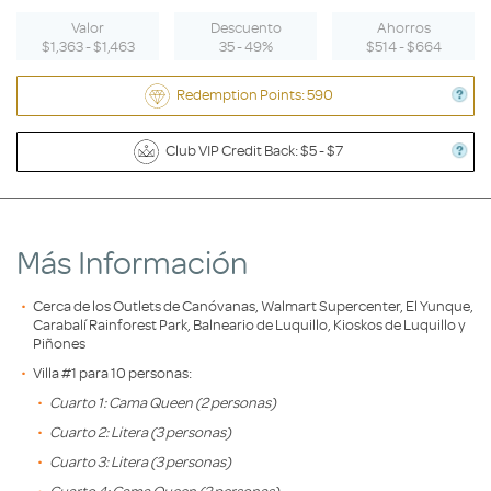
Valor
Descuento
Ahorros
$1,363 - $1,463
35 - 49%
$514 - $664
Redemption Points: 590
Club VIP Credit Back: $5 - $7
Más Información
Cerca de los Outlets de Canóvanas, Walmart Supercenter, El Yunque,
Carabalí Rainforest Park, Balneario de Luquillo, Kioskos de Luquillo y
Piñones
Villa #1 para 10 personas:
Cuarto 1: Cama Queen (2 personas)
Cuarto 2: Litera (3 personas)
Cuarto 3: Litera (3 personas)
Cuarto 4: Cama Queen (2 personas)