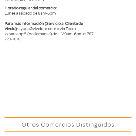
Horario regular del comercio:
Lunes a sábado de 8am-5pm
Para más información (Servicio al Cliente de
Vívelo)
: ayuda@vivelopr.com o vía Texto
Whatsapp® (no llamadas) de L-V 9am-6pm al 787-
773-1818
Otros Comercios Distinguidos