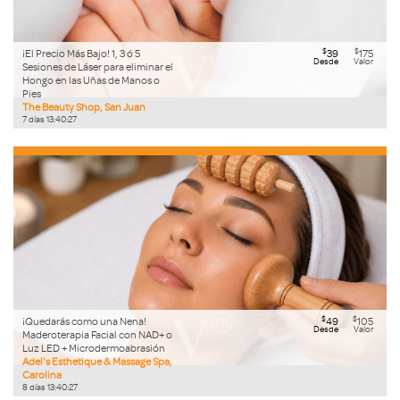
$
$
¡El Precio Más Bajo! 1, 3 ó 5
39
175
Desde
Valor
Sesiones de Láser para eliminar el
Hongo en las Uñas de Manos o
Pies
The Beauty Shop, San Juan
7
días
13
:
40
:
26
$
$
¡Quedarás como una Nena!
49
105
Desde
Valor
Maderoterapia Facial con NAD+ o
Luz LED + Microdermoabrasión
Adel's Esthetique & Massage Spa,
Carolina
8
días
13
:
40
:
26