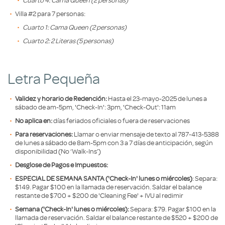
Villa #2 para 7 personas:
Cuarto 1: Cama Queen (2 personas)
Cuarto 2: 2 Literas (5 personas)
Letra Pequeña
Validez y horario de Redención:
Hasta el 23-mayo-2025 de lunes a
sábado de am-5pm, 'Check-In': 3pm, 'Check-Out': 11am
No aplica en:
días feriados oficiales o fuera de reservaciones
Para reservaciones:
Llamar o enviar mensaje de texto al 787-413-5388
de lunes a sábado de 8am-5pm con 3 a 7 días de anticipación, según
disponibilidad (No ‘Walk-Ins’)
Desglose de Pagos e Impuestos:
ESPECIAL DE SEMANA SANTA ('Check-In' lunes o miércoles)
: Separa:
$149. Pagar $100 en la llamada de reservación. Saldar el balance
restante de $700 + $200 de 'Cleaning Fee' + IVU al redimir
Semana ('Check-In' lunes o miércoles):
Separa: $79. Pagar $100 en la
llamada de reservación. Saldar el balance restante de $520 + $200 de