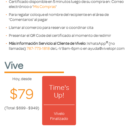
Certificado disponible en 5 minutos luego de su compra en: Correo
electrónico o '
Mis Compras
'
Para regalar coloque el nombre del recipiente en el área de
'Comentarios' al pagar
Llamar al comercio para reservar o coordinar cita
Presentar el QR Code del certificado al momento de redimir
®️
Más información Servicio al Cliente de Vívelo:
WhatsApp
(no
llamadas)
787-773-1818
de L-V 9am-6pm o en ayuda@vivelopr.com
Vive
Hoy, desde
Time's
$79
Up!
(Total: $699 - $949)
Vívelo
Finalizado