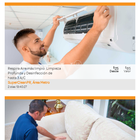
$
$
Respira Aire más limpio: Limpieza
25
85
Desde
Valor
Profunda y Desinfección de
hasta 3 A/C
SuperCleanPR, Área Metro
2
días
13
:
40
:
26