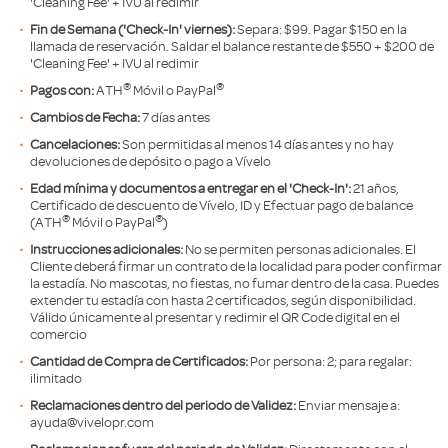
'Cleaning Fee' + IVU al redimir
Fin de Semana ('Check-In' viernes):
Separa: $99. Pagar $150 en la
llamada de reservación. Saldar el balance restante de $550 + $200 de
'Cleaning Fee' + IVU al redimir
®
®
Pagos con:
ATH
Móvil o PayPal
Cambios de Fecha:
7 días antes
Cancelaciones:
Son permitidas al menos 14 días antes y no hay
devoluciones de depósito o pago a Vívelo
Edad mínima y documentos a entregar en el 'Check-In':
21 años,
Certificado de descuento de Vívelo, ID y Efectuar pago de balance
®
®
(ATH
Móvil o PayPal
)
Instrucciones adicionales:
No se permiten personas adicionales. El
Cliente deberá firmar un contrato de la localidad para poder confirmar
la estadía. No mascotas, no fiestas, no fumar dentro de la casa. Puedes
extender tu estadía con hasta 2 certificados, según disponibilidad.
Válido únicamente al presentar y redimir el QR Code digital en el
comercio
Cantidad de Compra de Certificados:
Por persona: 2; para regalar:
ilimitado
Reclamaciones dentro del periodo de Validez:
Enviar mensaje a:
ayuda@vivelopr.com