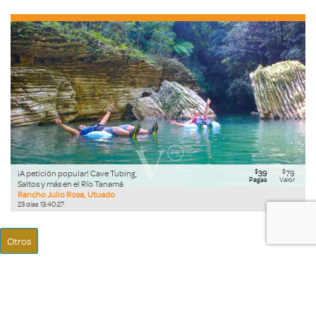
$
$
¡A petición popular! Cave Tubing,
39
79
Pagas
Valor
Saltos y más en el Río Tanamá
Rancho Julio Rosa, Utuado
23
días
13
:
40
:
26
Otros