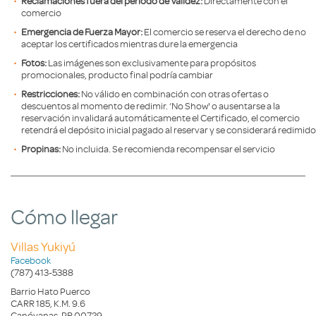
Reclamaciones fuera del periodo de Validez:
Directamente con el
comercio
Emergencia de Fuerza Mayor:
El comercio se reserva el derecho de no
aceptar los certificados mientras dure la emergencia
Fotos:
Las imágenes son exclusivamente para propósitos
promocionales, producto final podría cambiar
Restricciones:
No válido en combinación con otras ofertas o
descuentos al momento de redimir. ‘No Show' o ausentarse a la
reservación invalidará automáticamente el Certificado, el comercio
retendrá el depósito inicial pagado al reservar y se considerará redimido
Propinas:
No incluida. Se recomienda recompensar el servicio
Cómo llegar
Villas Yukiyú
Facebook
(787) 413-5388
Barrio Hato Puerco
CARR 185, K.M. 9.6
Canóvanas, PR 00729