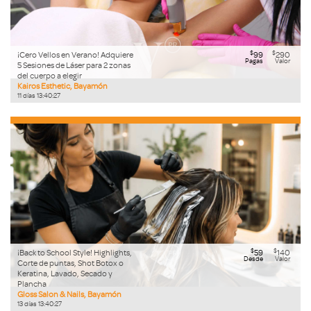
$
$
¡Cero Vellos en Verano! Adquiere
99
290
Pagas
Valor
5 Sesiones de Láser para 2 zonas
del cuerpo a elegir
Kairos Esthetic, Bayamón
11
días
13
:
40
:
26
$
$
¡Back to School Style! Highlights,
59
140
Desde
Valor
Corte de puntas, Shot Botox o
Keratina, Lavado, Secado y
Plancha
Gloss Salon & Nails, Bayamón
13
días
13
:
40
:
26