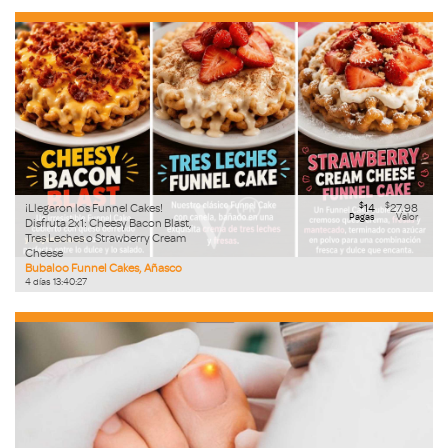
$
$
¡Llegaron los Funnel Cakes!
14
27.98
Pagas
Valor
Disfruta 2x1: Cheesy Bacon Blast,
Tres Leches o Strawberry Cream
Cheese
Bubaloo Funnel Cakes, Añasco
4
días
13
:
40
:
26