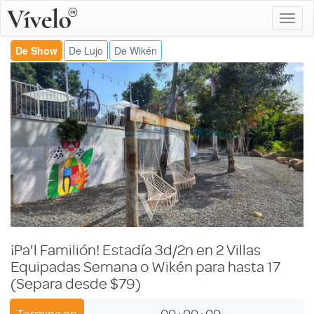
De Show
De Lujo
De Wikén
¡Pa'l Familión! Estadía 3d/2n en 2 Villas
Equipadas Semana o Wikén para hasta 17
(Separa desde $79)
Termina en
00
:
00
:
00