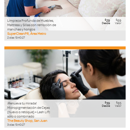
$
$
Limpieza Profunda de Muebles,
29
69
Desde
Valor
Mattress y Sillas con remoción de
manchas y hongos
SuperCleanPR, Área Metro
2
días
13
:
40
:
26
$
$
¡Renueva tu mirada!
39
65
Desde
Valor
Micropigmentación de Cejas
(nuevo o retoque) + Lash Lift:
solo o combinado
The Beauty Shop, San Juan
3
días
13
:
40
:
26