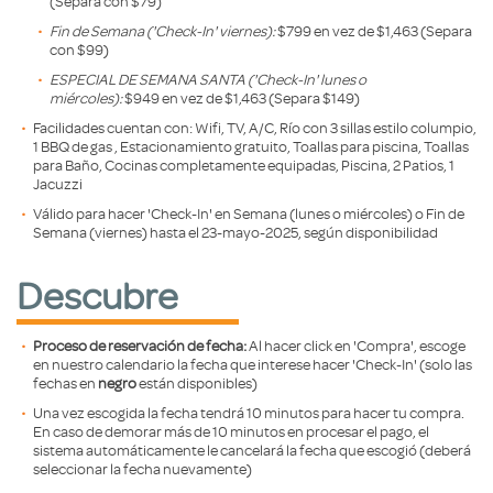
(Separa con $79)
Fin de Semana ('Check-In' viernes):
$799 en vez de $1,463 (Separa
con $99)
ESPECIAL DE SEMANA SANTA
('Check-In' lunes o
miércoles):
$949 en vez de $1,463 (Separa $149)
Facilidades cuentan con: Wifi, TV, A/C, Río con 3 sillas estilo columpio,
1 BBQ de gas , Estacionamiento gratuito, Toallas para piscina, Toallas
para Baño, Cocinas completamente equipadas, Piscina, 2 Patios, 1
Jacuzzi
Válido para hacer 'Check-In' en Semana (lunes o miércoles) o Fin de
Semana (viernes) hasta el 23-mayo-2025, según disponibilidad
Descubre
Proceso de reservación de fecha:
Al hacer click en 'Compra', escoge
en nuestro calendario la fecha que interese hacer 'Check-In' (solo las
fechas en
negro
están disponibles)
Una vez escogida la fecha tendrá 10 minutos para hacer tu compra.
En caso de demorar más de 10 minutos en procesar el pago, el
sistema automáticamente le cancelará la fecha que escogió (deberá
seleccionar la fecha nuevamente)