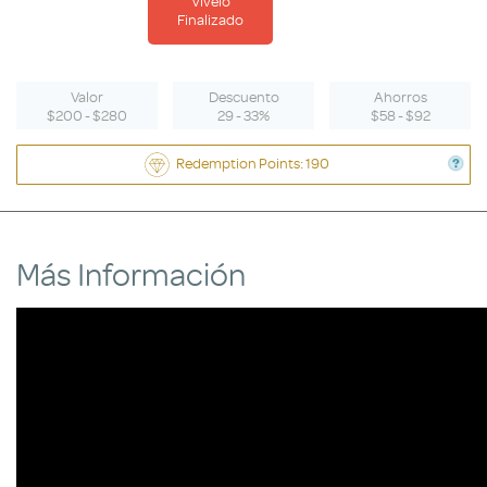
Vívelo
Finalizado
Valor
Descuento
Ahorros
$200 - $280
29 - 33%
$58 - $92
Redemption Points: 190
Más Información