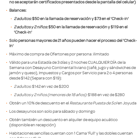
no se aceptarán certificados presentados desde la pantalla del celular)
Balances:
2 adultos:
$50 en la llamada de reservación y $73 en el 'Check-in'
2 adultos y 2 niños:
$50 en la llamada de reservación
y $119
en el
'Check-in'
Solo personas mayores de 21 años pueden hacer el proceso del 'Check-
In'
Máximo de compra de Ofertones por persona: ilimitado
Válido para una Estadía de 3 días y 2 noches CUALQUIER DÍA de la
Semana con Desayuno Continental liviano (café, jugo y sándwiches de
jamón y queso), Impuestos y Cargos por Servicio para 2 o 4 personas
desde $142 (Separa con $19):
2 adultos:
$142 en vez de $200
2 adultos y 2 niños (menores de 18 años):
$188 en vez de $280
Obtén un 10% de descuento en el
Restaurante Puesta de Sol
en Joyuda
Los desayunos son solo para sábado y domingo
Obtén también un descuento en alquiler de equipo acuático
(disponible en recepción)
Habitaciones sencillas cuentan con 1 Cama 'Full' y las dobles cuentan