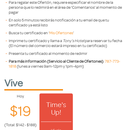
Para regalar este Ofertón, requiere especificar el nombre de la
persona que lo redimirá en el área de 'Comentarios' al momento de
pagar
En solo 5 minutos recibirás notificación a tu email de que tu
certificado ya está listo
Busca tu certificado en ‘
Mis Ofertones
’
Imprime tu certificado y llama a
Tony’s Hotel
para reservar tu fecha
(El número del comercio estará impreso en tu certificado)
Presenta tu certificado al momento de redimir
Para más información (Servicio al Cliente de Ofertones)
:
787-773-
1818
(lunes a viernes 9am-12pm y 1pm-4pm)
Vive
Hoy
Time's
$19
Up!
(Total: $142 - $188)