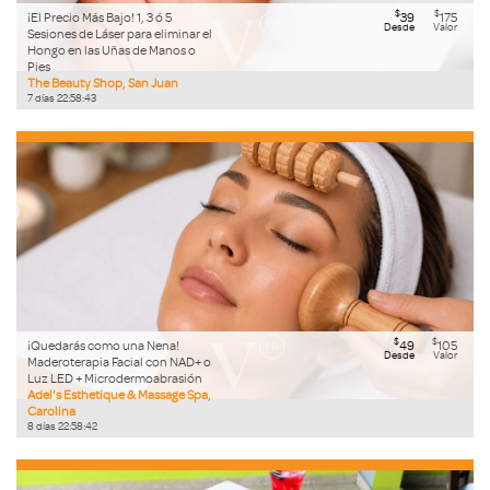
$
$
¡El Precio Más Bajo! 1, 3 ó 5
39
175
Desde
Valor
Sesiones de Láser para eliminar el
Hongo en las Uñas de Manos o
Pies
The Beauty Shop, San Juan
7
días
22
:
58
:
42
$
$
¡Quedarás como una Nena!
49
105
Desde
Valor
Maderoterapia Facial con NAD+ o
Luz LED + Microdermoabrasión
Adel's Esthetique & Massage Spa,
Carolina
8
días
22
:
58
:
41