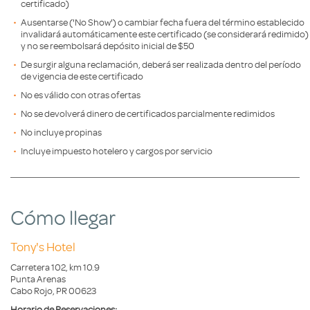
certificado)
Ausentarse ('No Show') o cambiar fecha fuera del término establecido
invalidará automáticamente este certificado (se considerará redimido)
y no se reembolsará depósito inicial de $50
De surgir alguna reclamación, deberá ser realizada dentro del período
de vigencia de este certificado
No es válido con otras ofertas
No se devolverá dinero de certificados parcialmente redimidos
No incluye propinas
Incluye impuesto hotelero y cargos por servicio
Cómo llegar
Tony's Hotel
Carretera 102, km 10.9
Punta Arenas
Cabo Rojo, PR 00623
Horario de Reservaciones: