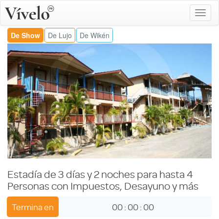
De Show
De Lujo
De Wikén
Estadía de 3 días y 2 noches para hasta 4
Personas con Impuestos, Desayuno y más
Termina en
00
:
00
:
00