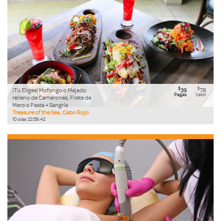
$
$
¡Tú Eliges! Mofongo o Majado
39
78
Pagas
Valor
relleno de Camarones, Filete de
Mero o Pasta + Sangría
Treasure of the Sea, Cabo Rojo
10
días
22
:
58
:
41