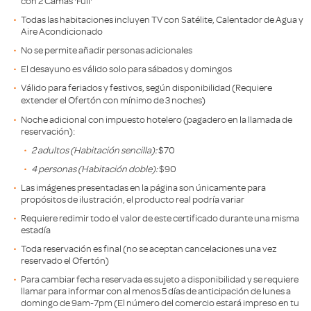
con 2 Camas 'Full'
Todas las habitaciones incluyen TV con Satélite, Calentador de Agua y
Aire Acondicionado
No se permite añadir personas adicionales
El desayuno es válido solo para sábados y domingos
Válido para feriados y festivos, según disponibilidad (Requiere
extender
el Ofertón
con mínimo de 3 noches)
Noche adicional con impuesto hotelero (pagadero en la llamada de
reservación):
2 adultos (Habitación sencilla):
$70
4 personas (H
abitación doble):
$90
Las imágenes presentadas en la página son únicamente para
propósitos de ilustración, el producto real podría variar
Requiere redimir todo el valor de este certificado durante una misma
estadía
Toda reservación es final (no se aceptan cancelaciones una vez
reservado el Ofertón)
Para cambiar fecha reservada es sujeto a disponibilidad y se requiere
llamar para informar con al menos 5 días de anticipación de lunes a
domingo de 9am-7pm (El número del comercio estará impreso en tu