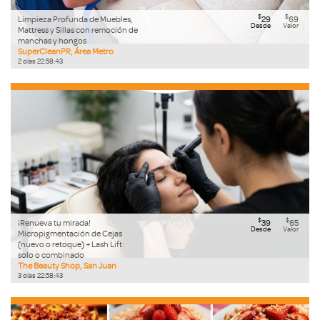
$
$
Limpieza Profunda de Muebles,
29
69
Desde
Valor
Mattress y Sillas con remoción de
manchas y hongos
SuperCleanPR, Área Metro
2
días
22
:
58
:
42
$
$
¡Renueva tu mirada!
39
65
Desde
Valor
Micropigmentación de Cejas
(nuevo o retoque) + Lash Lift:
solo o combinado
The Beauty Shop, San Juan
3
días
22
:
58
:
42