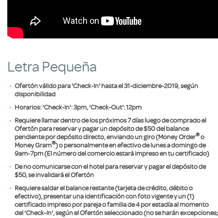
Letra Pequeña
Ofertón válido para 'Check-In' hasta el
31-diciembre-2019
, según
disponibilidad
Horarios: 'Check-In': 3pm, 'Check-Out': 12pm
Requiere llamar
dentro de los próximos 7 días luego de comprado el
Ofertón
para reservar y pagar un depósito de $50 del balance
®
pendiente por depósito directo, enviando un giro (Money Order
o
®
Money Gram
) o personalmente en efectivo de lunes a domingo de
9am-7pm (El número del comercio estará impreso en tu certificado)
De no comunicarse con el hotel para reservar y pagar el depósito de
$50, se invalidará el Ofertón
Requiere saldar el balance restante (tarjeta de crédito, débito o
efectivo), presentar una identificación con foto vigente y un (1)
certificado impreso por pareja o familia de 4 por estadía al momento
del 'Check-In', según el Ofertón seleccionado (no se harán excepciones;