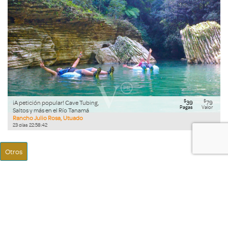
$
$
¡A petición popular! Cave Tubing,
39
79
Pagas
Valor
Saltos y más en el Río Tanamá
Rancho Julio Rosa, Utuado
23
días
22
:
58
:
41
Otros