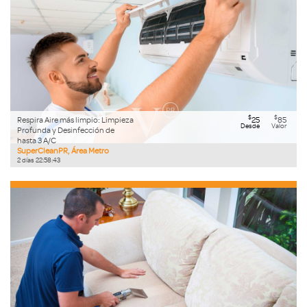
$
$
Respira Aire más limpio: Limpieza
25
85
Desde
Valor
Profunda y Desinfección de
hasta 3 A/C
SuperCleanPR, Área Metro
2
días
22
:
58
:
42