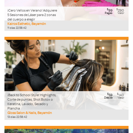
$
$
¡Cero Vellos en Verano! Adquiere
99
290
Pagas
Valor
5 Sesiones de Láser para 2 zonas
del cuerpo a elegir
Kairos Esthetic, Bayamón
11
días
22
:
58
:
41
$
$
¡Back to School Style! Highlights,
59
140
Desde
Valor
Corte de puntas, Shot Botox o
Keratina, Lavado, Secado y
Plancha
Gloss Salon & Nails, Bayamón
13
días
22
:
58
:
41