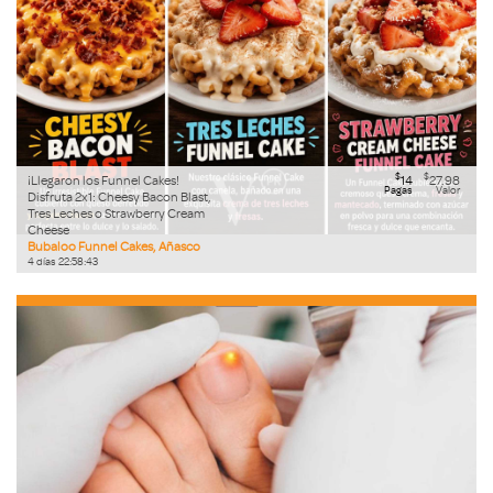
$
$
¡Llegaron los Funnel Cakes!
14
27.98
Pagas
Valor
Disfruta 2x1: Cheesy Bacon Blast,
Tres Leches o Strawberry Cream
Cheese
Bubaloo Funnel Cakes, Añasco
4
días
22
:
58
:
42