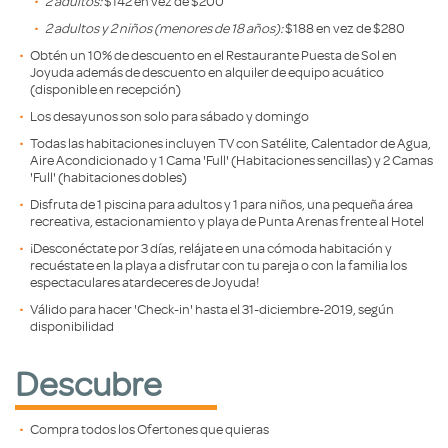
2 adultos:
$142 en vez de $200
2 adultos y 2 niños (menores de 18 años):
$188 en vez de $280
Obtén un 10% de descuento en el Restaurante Puesta de Sol en
Joyuda además de descuento en alquiler de equipo acuático
(disponible en recepción)
Los desayunos son solo para sábado y domingo
Todas las habitaciones incluyen TV con Satélite, Calentador de Agua,
Aire Acondicionado y 1 Cama 'Full' (Habitaciones sencillas) y 2 Camas
'Full' (habitaciones dobles)
Disfruta de 1 piscina para adultos y 1 para niños, una pequeña área
recreativa, estacionamiento y playa de Punta Arenas frente al Hotel
¡Desconéctate por 3 días, relájate en una cómoda habitación y
recuéstate en la playa a disfrutar con tu pareja o con la familia los
espectaculares atardeceres de Joyuda!
Válido para hacer 'Check-in' hasta el 31-diciembre-2019, según
disponibilidad
Descubre
Compra todos los Ofertones que quieras