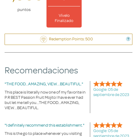
puntos
Vívelo
Finalizado
Redemption Points: 500
Recomendaciones
"THE FOOD...AMAZING, VIEW...BEAUTIFUL."
Google: 05 de
This place is literally now one of my favorite in
septiembre de 2023
P.R BEST Passion Fruit Mojito I have ever had
but let me tell you...THE FOOD...AMAZING,
VIEW...BEAUTIFUL.
"I definitely recommend this establishment."
Google: 05 de
This is the go to place whenever you visiting
septiembre de 2023