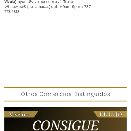
Vívelo)
: ayuda@vivelopr.com o vía Texto
WhatsApp® (no llamadas) de L-V 9am-6pm al 787-
773-1818
Otros Comercios Distinguidos