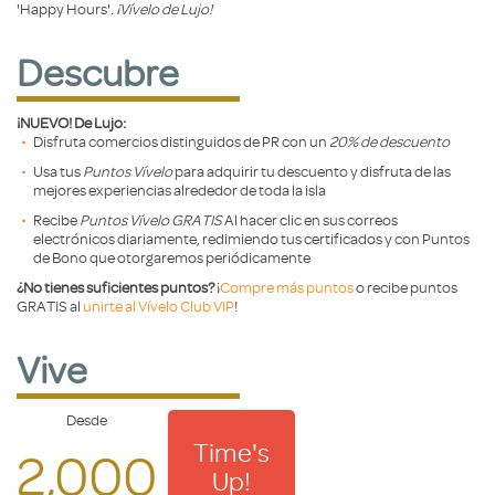
'Happy Hours'.
¡Vívelo de Lujo!
Descubre
¡NUEVO! De Lujo:
Disfruta comercios distinguidos de PR con un
20% de descuento
Usa tus
Puntos Vívelo
para adquirir tu descuento y disfruta de las
mejores experiencias alrededor de toda la isla
Recibe
Puntos Vívelo GRATIS
Al hacer clic en sus correos
electrónicos diariamente, redimiendo tus certificados y con Puntos
de Bono que otorgaremos periódicamente
¿No tienes suficientes puntos?
¡
Compre más puntos
o recibe puntos
GRATIS al
unirte al Vívelo Club VIP
!
Vive
Desde
Time's
2,000
Up!