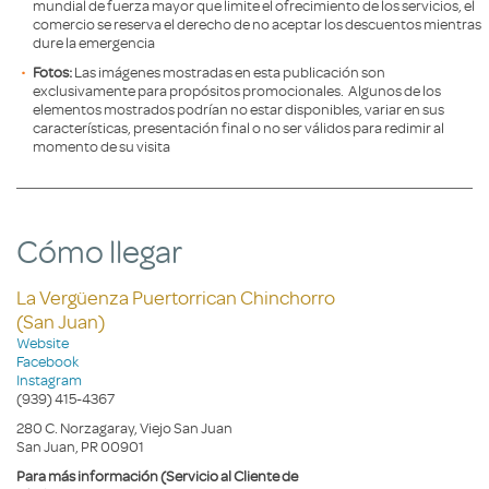
mundial de fuerza mayor que limite el ofrecimiento de los servicios, el
comercio se reserva el derecho de no aceptar los descuentos mientras
dure la emergencia
Fotos:
Las imágenes mostradas en esta publicación son
exclusivamente para propósitos promocionales. Algunos de los
elementos mostrados podrían no estar disponibles, variar en sus
características, presentación final o no ser válidos para redimir al
momento de su visita
Cómo llegar
La Vergüenza Puertorrican Chinchorro
(San Juan)
Website
Facebook
Instagram
(939) 415-4367
280 C. Norzagaray, Viejo San Juan
San Juan, PR 00901
Para más información (Servicio al Cliente de