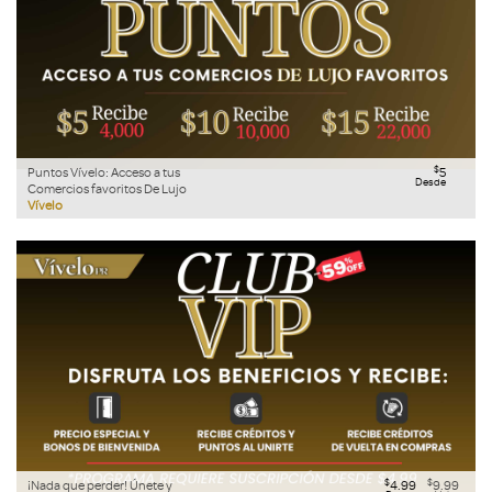
$
Puntos Vívelo: Acceso a tus
5
Desde
Comercios favoritos De Lujo
Vívelo
$
$
¡Nada que perder! Únete y
4.99
9.99