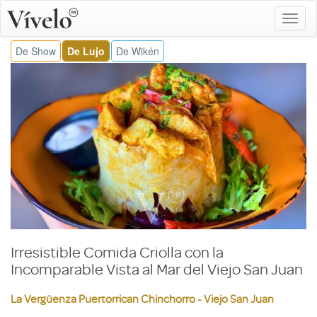
De Show
De Lujo
De Wikén
Irresistible Comida Criolla con la
Incomparable Vista al Mar del Viejo San Juan
La Vergüenza Puertorrican Chinchorro - Viejo San Juan