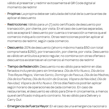
válido al presentar y redimir exitosamente el QR Code digital al
momento de redimir
Propinas:
La propina debe ser calculada del total de la cuenta antes de
aplicar el descuento
Restricciones:
Válido para un (1) solo certificado de descuento por
transacción, por cliente, por visita. En el caso de cuentas separadas,
solo se aceptará 1 descuento por cuenta o transacción a menos que el
comercio indique lo contrario. Otras restricciones podrían aplicar al
momento de redimir, según cada comercio.
Descuento:
20% de descuento (ahorro máximo hasta $50 con total
compra hasta $250), por transacción, por cliente, por visita. Descuento
es válido en artículos a precio regular, no combina con otras ofertas o
descuentos existentes en el comercio al momento de redimir
Tiempo de Redención:
Descuento no es válido para redimir en días
feriados incluyendo pero sin limitarse a:
Día de Año Nuevo, Día de los
Tres Reyes Magos, Viernes Santo, Domingo de Pascua, Día de las Madres,
Día de los Padres, Día de Acción de Gracias, Víspera de Navidad, Día de
Navidad, Víspera de Año Nuevo.
Otros días festivos podrían aplicar
según horario de operaciones de cada comercio. En caso de
restaurantes, el descuento es válido para Dine-In únicamente, a menos
que el certificado indique lo contrario. No es válido para Delivery o
Carry Out
Emergencia de Fuerza Mayor:
En el caso de una emergencia nacional o