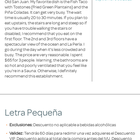
Old San Juan. My favorite dish is the Fish Taco
with Tostones (Fried Green Plantains) and the
Piña Coladas. It can get very busy. The wait
time is usually 20 to 30 minutes. If you plan to
eat upstairs, the stairs are long and steep so if
you have trouble walking the stairs or
disabled, I recommend that you eat on the
first floor. The 2nd and 3rd floors have a
spectacular view of the ocean and La Perla. I
go during the day when it's less crowded and
busy. The price are very reasonable. I spent
$65 for 3 people. Warning, the bathrooms are
so hot and poorly ventilated that you feel like
you're in a Sauna. Otherwise, I definitely
recommend this establishment.
Letra Pequeña
Exclusiones:
Descuento no aplicable a bebidas alcohólicas
Validez:
Tendrás 60 días para redimir una vez adquieres el Descuento
VIP. Descuento aplica al total de la compra antes del IVU. Descuento