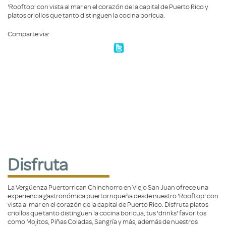
'Rooftop' con vista al mar en el corazón de la capital de Puerto Rico y
platos criollos que tanto distinguen la cocina boricua.
Comparte via:
Disfruta
La Vergüenza Puertorrican Chinchorro en Viejo San Juan ofrece una
experiencia gastronómica puertorriqueña desde nuestro 'Rooftop' con
vista al mar en el corazón de la capital de Puerto Rico. Disfruta platos
criollos que tanto distinguen la cocina boricua, tus 'drinks' favoritos
como Mojitos, Piñas Coladas, Sangría y más, además de nuestros